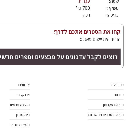
שפה:
עברית
משקל:
700 גר'
כריכה:
רכה
קחו את הספרים אתכם לדרך!
הורידו את יישום מאגנס
רוצים לקבל עדכונים על מבצעים וספרים חדשי
כתבי עת
אודותינו
סדרות
צרו קשר
הוצאת אקדמון
מועצה מדעית
הוצאות ספרים מתארחות
דירקטוריון
הגשת כתב יד