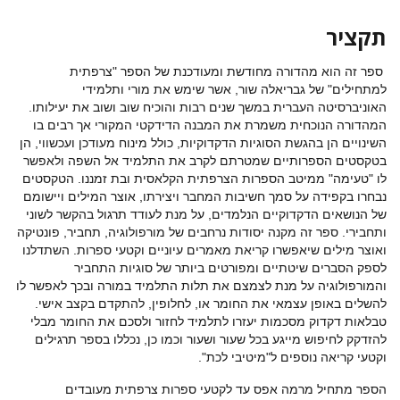
תקציר
ספר זה הוא מהדורה מחודשת ומעודכנת של הספר "צרפתית
למתחילים" של גבריאלה שור, אשר שימש את מורי ותלמידי
האוניברסיטה העברית במשך שנים רבות והוכיח שוב ושוב את יעילותו.
המהדורה הנוכחית משמרת את המבנה הדידקטי המקורי אך רבים בו
השינויים הן בהגשת הסוגיות הדקדוקיות, כולל מינוח מעודכן ועכשווי, הן
בטקסטים הספרותיים שמטרתם לקרב את התלמיד אל השפה ולאפשר
לו "טעימה" ממיטב הספרות הצרפתית הקלאסית ובת זמננו. הטקסטים
נבחרו בקפידה על סמך חשיבות המחבר ויצירתו, אוצר המילים ויישומם
של הנושאים הדקדוקיים הנלמדים, על מנת לעודד תרגול בהקשר לשוני
ותחבירי. ספר זה מקנה יסודות נרחבים של מורפולוגיה, תחביר, פונטיקה
ואוצר מילים שיאפשרו קריאת מאמרים עיוניים וקטעי ספרות. השתדלנו
לספק הסברים שיטתיים ומפורטים ביותר של סוגיות התחביר
והמורפולוגיה על מנת לצמצם את תלות התלמיד במורה ובכך לאפשר לו
להשלים באופן עצמאי את החומר או, לחלופין, להתקדם בקצב אישי.
טבלאות דקדוק מסכמות יעזרו לתלמיד לחזור ולסכם את החומר מבלי
להזדקק לחיפוש מייגע בכל שעור ושעור וכמו כן, נכללו בספר תרגילים
וקטעי קריאה נוספים ל"מיטיבי לכת".
הספר מתחיל מרמה אפס עד לקטעי ספרות צרפתית מעובדים