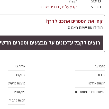
כריכה:
קשה
סדרה:
קבץ על יד, דברים שבכתב היוצאים לאור בפעם הראשונה
קחו את הספרים אתכם לדרך!
הורידו את יישום מאגנס
רוצים לקבל עדכונים על מבצעים וספרים חדשי
כתבי עת
אודותינו
סדרות
צרו קשר
הוצאת אקדמון
מועצה מדעית
הוצאות ספרים מתארחות
דירקטוריון
הגשת כתב יד