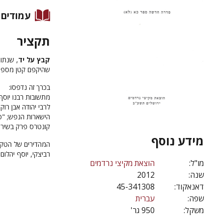
עמודים
תקציר
קבץ על יד
, שנתון
שהיקפם קטן מספר
בכרך זה נדפסו:
מתשובות רבנו יוסף
לרבי יהודה אבן רו
הישארות הנפש; "פרי
קונטרס פרק בשיר 
מידע נוסף
המהדירים של הטקסטי
רביצקי, יוסף יהלום
מו"ל:
הוצאת מקיצי נרדמים
שנה:
2012
דאנאקוד:
45-341308
שפה:
עברית
משקל:
950 גר'