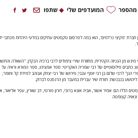
 מהספר
המועדפים שלי
שתפו
 חברת 'מקיצי נרדמים', הוא במה לפרסום טקסטים עתיקים במדעי היהדות מכתבי יד,
.
 מיגש מן הגניזה הקהירית; מחזורת שירי צימודים לרבי ברכיה הנקדן; "השאלה והתשו
קש; כתבים פילוסופיים של רבי שמריה האקריטי: ספר אמציהו, ספר המורא וראיה על
 הגן" לרבי שלום בן רבי יוסף ענבי; פירושו של רבי יצחק אבוהב למידת קל וחומר;
ליהושע בנבנשת: תורת שיר עברית במעבר מן הרנסנס לברוק.
ם הללו הם: אמיר אשור, אביה אונא ברוכי, דורון פורטי, דב שוורץ, עפר אליאור, א
 ונאויה קצומטה