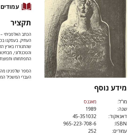
עמודים
תקציר
הכתב האלפביתי – 
העתיק. בעסקנו בכת
שהתגוררו בארץ הז
והטכנולוגי, מבחינו
התפתחותו ותפוצתו
הספר שלפנינו מהוו
העברי המשכיל המתע
מידע נוסף
מו"ל:
מאגנס
שנה:
1989
דאנאקוד:
45-351032
965-223-708-6
ISBN:
עמודים:
252