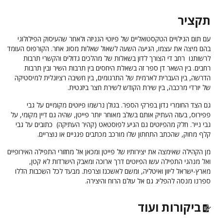
תקציר
עם תום הגילויים הטקסטואליים של פיוטי הגניזה ולאחר שהעיסוק הפילולוגי
בהם מיצה את עצמו, הגיעה השעה לשאול שאלות מסוג אחר. הקורפוס העומד
לרשותנו רחב די הצורך לדון בשאלות של מהלכים גדולים והקשרי תרבות
רחבים. בין השאר דן ספר זה בשאלת היחסים בין תרבות השיר ובין תרבות
הדרשה, בין העברית לארמית של התרגומים, בין חשיבה רציונלית למיסטיקה
של יורדי מרכבה, בין שירת הקודש לשירת חצר ביזנטית.
גם הצד החומרי נדון בפרקי הספר. בגולן נרשמו פיוטים מקומיים על גבי
פפירוס, בעזה העתיק אותם בשלב מאוחר יותר פייטן, שהיה גם דיין מקומי, על
גבי נייר. חלק מהפיוטים גם הגיע לפוסטאט (קהיר העתיקה) כתובים על גבי
קלף מחוק, שהכתב התחתון שלו מורכב מכתבים פגניים או נוצריים.
מן הקהילה שאימצה את יצירותיו של פייטן ומכאן אל מחזורי התפילה האירופיים
ואל מנהגי התפילה עשו הפיוטים דרך ארוכה ומאבק הישרדות לא קטן,
מארץ-ישראל ליוון ואיטליה, ומשם לאשכנז וצרפת. מבעד לכל השכבות הללו
ספרנו מנסה להפליג גם אל עולם הרוח והיצירה.
ביקורות ועוד