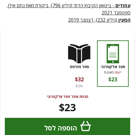
עמודים
- ביטאון הקיבוץ הדתי (גיליון 796), ביקורת מאת נחם אילן,
ספטמבר 2021
המעין
(גיליון 232), דצמבר 2019
ספר אלקטרוני
ספר מודפס
יישום
מאגנס
$32
$23
$35
הנחת אתר ספר אלקטרוני
$23
הוספה לסל