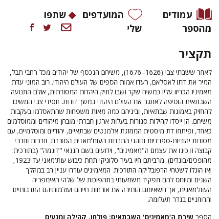
עמודים
המועדפים
שתפו
מהספר
שלי
תקציר
לאחר ששבתי צבי (1626–1676), משיחם הנכסף של יהודים מכל רחבי תבל,
המיר את דתו לאסלאם, רעדו אמות הספים של העולם היהודי. רוב המוני עדת
מאמיניו הכריזו עליו כמשיח שקר ושבו לחיק היהדות המסורתית, אולם התנועה
השבתאית הוסיפה לאתגר את העולם היהודי במשך דורות. חסידי צבי המשיכו
להחזיק באמונות שבתאיות, וביניהם כמה מאות משפחות שהתאסלמו בעקבות
משיחם. הן ייסדו קהילות סגורות בעלות ארגון חברתי מובחן מיהודים וממוסלמים
כאחד, ופיתחו דת מיסטית הממזגת אלמנטים שבתאיים, יהודיים ומוסלמיים, עם
מסורות יהודיות-ספרדיות ונוהגי התרבות העות'מאנית הסובבת. חברות וחברי
קבוצה זו כינו את עצמם ה"מאמינים", וידועים בשם הגנאי "דונמה" (בתורכית:
מהופכים/בוגדים). מרביתם חיו בעיר סלוניקי תחת כיבוש עות'מאני עד 1923,
ואז הוגלו לשטחי הרפובליקה התורכית. המאמינים עוררו עניין רב במהלך
השנים ומיוחס להם תפקיד משמעותי בתהפוכות של שלהי האימפריה
העות'מאנית, אך חשאיותם הותירה את אורחות חייהם ועולמותיהם התרבותיים
והרוחניים בגדר תעלומה.
הספר
שירת ה'מאמינים' השבתאים: פולחן, קהילה ומגעים