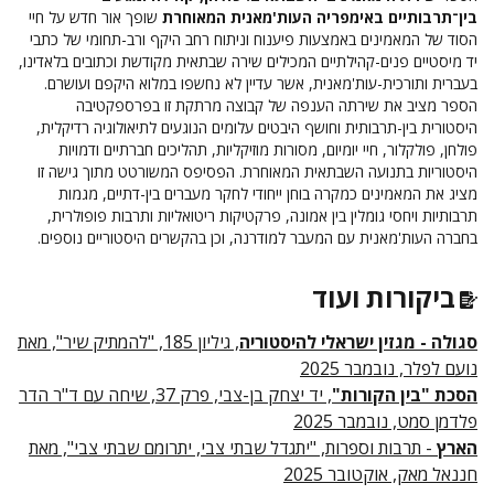
בין־תרבותיים באימפריה העות'מאנית המאוחרת
שופך אור חדש על חיי
הסוד של המאמינים באמצעות פיענוח וניתוח רחב היקף ורב-תחומי של כתבי
יד מיסטיים פנים-קהילתיים המכילים שירה שבתאית מקודשת וכתובים בלאדינו,
בעברית ותורכית-עות'מאנית, אשר עדיין לא נחשפו במלוא היקפם ועושרם.
הספר מציב את שירתה הענפה של קבוצה מרתקת זו בפרספקטיבה
היסטורית בין-תרבותית וחושף היבטים עלומים הנוגעים לתיאולוגיה רדיקלית,
פולחן, פולקלור, חיי יומיום, מסורות מוזיקליות, תהליכים חברתיים ודמויות
היסטוריות בתנועה השבתאית המאוחרת. הפסיפס המשורטט מתוך גישה זו
מציג את המאמינים כמקרה בוחן ייחודי לחקר מעברים בין-דתיים, מגמות
תרבותיות ויחסי גומלין בין אמונה, פרקטיקות ריטואליות ותרבות פופולרית,
בחברה העות'מאנית עם המעבר למודרנה, וכן בהקשרים היסטוריים נוספים.
ביקורות ועוד
סגולה - מגזין ישראלי להיסטוריה
, גיליון 185, "להמתיק שיר", מאת
נועם לפלר, נובמבר 2025
הסכת "בין הקורות"
, יד יצחק בן-צבי, פרק 37, שיחה עם ד"ר הדר
פלדמן סמט, נובמבר 2025
הארץ
- תרבות וספרות, "יתגדל שבתי צבי, יתרומם שבתי צבי", מאת
חננאל מאק, אוקטובר 2025