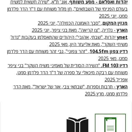
יהדות ואסלאם - מסע משותף
, אונ' ת"א, "שירה חשאית למשיח
בעולם הפנימי של השבתאים", חן מלול משוחח עם ד"ר הדר פלדמן
סמט, יוני 2025
מגזין המקום
, "סבך האמונה הכפולה", יוני 2025
הארץ
- גלריה, "צו קריאה", מאת בני ציפר, יוני 2025
ynet
יהדות, "שבתי, אהובי": היהודים שהתאסלמו בעקבות "גדול
משיחי השקר", מאת אליעזר היון, מאי 2025
רדיו צפון 104.5fm
, "זהר צפוני", גבי זהר משוחח עם הדר פלדמן
סמט, מאי 2025
רדיו 103 FM,
"השירה הסודית של מאמיני משיח השקר" בני ציפר
משוחח עם רבקה מיכאלי על ספרה של ד"ר הדר פלדמן סמט,
אפריל 2025
הארץ
- תרבות וספרות, "שבתאי צבי, אור של ישראל", מאת הדר
פלדמן סמט, מרץ 2025