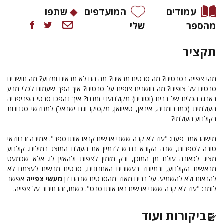
עמודים
המועדפים
שתפו
מהספר
שלי
תקציר
מהי צפייה בסרטים? מה סרטים מראים? מה הם לא מראים ומדוע? מה חושבים
סרטים על צופים? מה חושבים צופים על סרטים? איך הפך שעמום לכלי מבע
בארגז הכלים של רבים (וטובים) מקולנועני זמננו? איך נהפכו סרטי הפריפריה
העולמית (כמו רומניה, איראן, טאיוואן, מקסיקו וגם ישראל) למחדשי סגנונות
בקולנוע העולמי?
מישהו אמר פעם: "עוד לא קרה ששני אנשים קראו אותו ספר". אמירה זו בוודאי
טובה לספרות, שבה הקורא נדרש לדמיין את העולם המוצג במילים. קולנוע
מציג לכאורה עולם מן המוכן, ורק מזמין לצפות ולהאזין לו. אלא שכמעט
מראשית הקולנוע, ובמיוחד בעשורים האחרונים, סרטים מרשים לעצמם לא
להראות ולא להשמיע. על רבים מאוד מהסרטים שבהם דן
מעשי צפייה
אפשר
לומר: "עוד לא קרה ששני אנשים ראו אותו סרט". כשמו, זהו חיבור על צפייה.
ביקורות ועוד