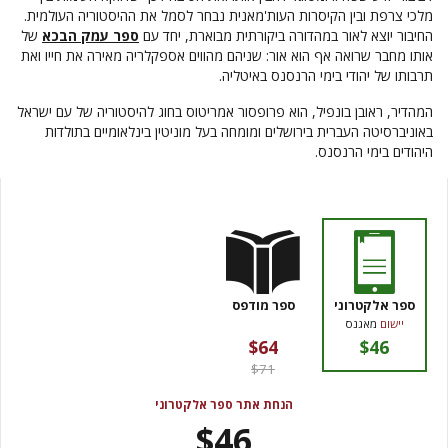
מלכי צרפת ובין הקיסרות העות'מאנית נבחר לסמל את ההיסטוריה העולמית.
החיבור יוצא לאור במהדורה ביקורתית מבוארת, יחד עם
ספר עמק הבכא
של
אותו מחבר שרואה אף הוא אור: שניהם מהווים אספקלריה מאירה את חייו ואת
תרבותו של יהודי בימי הרנסנס באיטליה.
המהדיר, ראובן בונפיל, הוא פרופסור אמריטוס בחוג להיסטוריה של עם ישראל
באוניברסיטה העברית בירושלים ומומחה בעל מוניטין בינלאומיים בתולדות
היהודים בימי הרנסנס.
ספר אלקטרוני
ספר מודפס
יישום
מאגנס
$64
$46
$71
הנחת אתר ספר אלקטרוני
$46