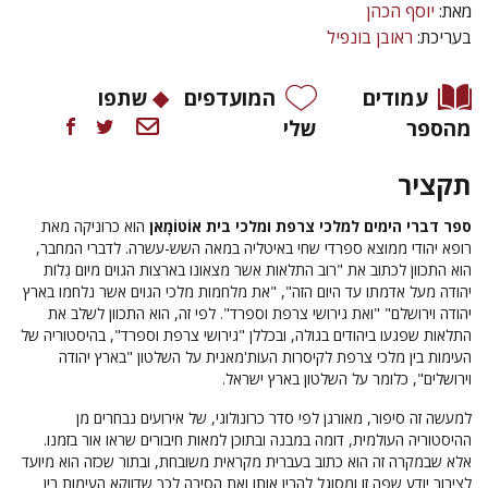
מאת:
יוסף הכהן
בעריכת:
ראובן בונפיל
עמודים
המועדפים
שתפו
מהספר
שלי
תקציר
ספר דברי הימים למלכי צרפת ומלכי בית אוֹטוֹמָאן
הוא כרוניקה מאת
רופא יהודי ממוצא ספרדי שחי באיטליה במאה השש-עשרה. לדברי המחבר,
הוא התכוון לכתוב את "רוב התלאות אשר מצאונו בארצות הגוים מיום גְלוֹת
יהודה מעל אדמתו עד היום הזה", "את מלחמות מלכי הגוים אשר נלחמו בארץ
יהודה וירושלם" "ואת גירושי צרפת וספרד". לפי זה, הוא התכוון לשלב את
התלאות שפגעו ביהודים בגולה, ובכללן "גירושי צרפת וספרד", בהיסטוריה של
העימות בין מלכי צרפת לקיסרות העות'מאנית על השלטון "בארץ יהודה
וירושלים", כלומר על השלטון בארץ ישראל.
למעשה זה סיפור, מאורגן לפי סדר כרונולוגי, של אירועים נבחרים מן
ההיסטוריה העולמית, דומה במבנה ובתוכן למאות חיבורים שראו אור בזמנו.
אלא שבמקרה זה הוא כתוב בעברית מקראית משובחת, ובתור שכזה הוא מיועד
לציבור יודע שפה זו ומסוגל להבין אותו ואת הסיבה לכך שדווקא העימות בין