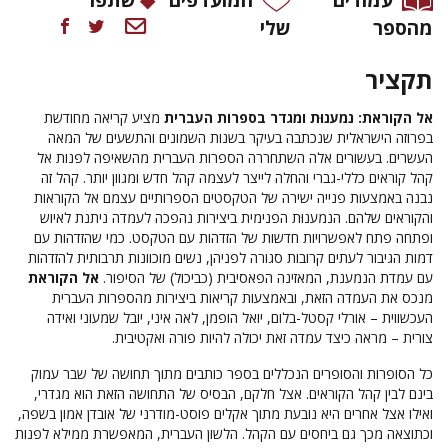
מהספר
שלי
תקציר
אל הקוראת: נמענוּת ומגדר בספרות העברית
מציע קריאה מחודשת
בפרוזה הישראלית שנכתבה בעיקר בשנות השמונים והתשעים של המאה
העשרים. בעשורים אלה השתחררה הספרות העברית מהשאיפה לפנות אל
קהל קוראים כללי-גברי והחלה לייצר לעצמה קהל חדש ומגוון יותר. קהל זה
נבנה באמצעות פנייה ישירה של הטקסטים הספרותיים עצמם אל הקוראות
והקוראים שלהם. הנמענוּת הפנימית ביצירות נהפכה לעמדה ניתנת לאיוש
ופתחה פתח לאפשרויות חדשות של הזדהות עם הטקסט. כמי שהזדהות עם
דמות הגיבור לעתים קרובות סגורה לפניהן, נשים מוכוונות תרבותית להזדהות
עם עמדת הנמענת, המאזינה הפאסיבית (כביכול) של הסיפור.
אל הקוראת
מנכס את העמדה הזאת, ובאמצעות קריאות ביצירות מהספרות העברית
העכשווית – אורלי קסטל-בלום, יואל הופמן, לאה איני, יובל שמעוני ואידה
צורית – מראה כיצד עמדה זאת יכולה להיות פורה ואקטיבית.
כל הסופרות והסופרים הנכללים בספר כותבים מתוך תחושה של שבר עמוק
בינם לבין קהל הקוראים. אצל חלקם, הבסיס של התחושה הזאת הוא מגדרי,
ואילו אצל אחרים היא נובעת מתוך אקלים פוסט-מודרני של אובדן אמון בשפה,
וכתוצאה מכך גם ביחסים עם הקהל. הלשון העברית, המאפשרת ממילא לפנות