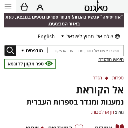
"אודיסיאה" עכשיו בהנחה! מבחר ספרים נוספים במבצע, כעת
באזור המבצעים.
שלח אל: מחוץ לישראל
English
מודפסים
חיפוש מתקדם
ספר מקוון לדוגמא
ספרות
מגדר
אל הקוראת
נמענוּת ומגדר בספרות העברית
מאת:
חן אדלסבורג
עמודים
המועדפים
שתפו