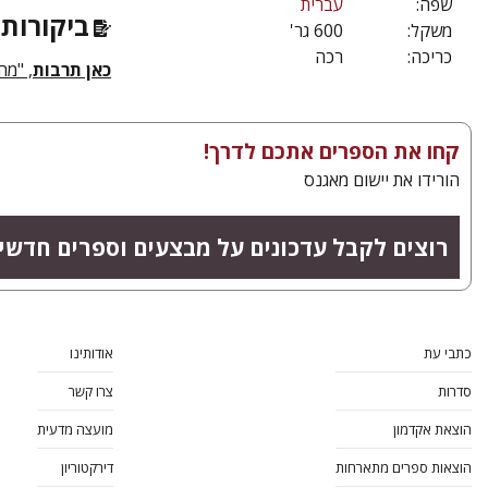
שפה:
עברית
ביקורות 
משקל:
600 גר'
כריכה:
רכה
כאן תרבות
, "מה
קחו את הספרים אתכם לדרך!
הורידו את יישום מאגנס
רוצים לקבל עדכונים על מבצעים וספרים חדשי
כתבי עת
אודותינו
סדרות
צרו קשר
הוצאת אקדמון
מועצה מדעית
הוצאות ספרים מתארחות
דירקטוריון