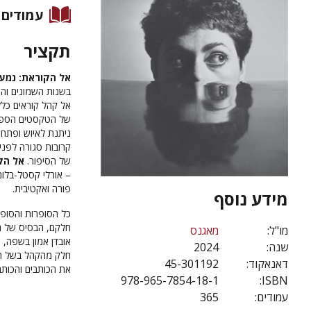
עמודים
תקציר
אל הקוראת: נמענ
בשנות השמונים ו
אל קהל קוראים כלל
של הטקסטים הספרו
ניתנת לאיוש ופתח
קרובות סגורה לפני
של הסיפור.
אל הק
– אורלי קסטל-בלום,
פורה ואקטיבית.
מידע נוסף
כל הסופרות והסופר
חלקם, הבסיס של הת
מו"ל:
מאגנס
אובדן אמון בשפה,
שנה:
2024
חלק מהקהל בשל ה
דאנאקוד:
45-301192
את הכותבים והכותב
978-965-7854-18-1
ISBN:
עמודים:
365