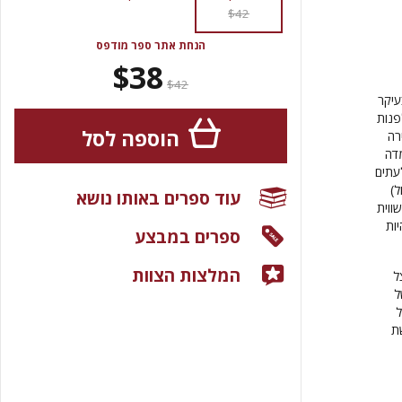
$42
הנחת אתר ספר מודפס
$38
$42
עיקר
פנות
הוספה לסל
רה
דה
עתים
ל)
עוד ספרים באותו נושא
ווית
יות
ספרים במבצע
המלצות הצוות
ל
ל
ל
ת