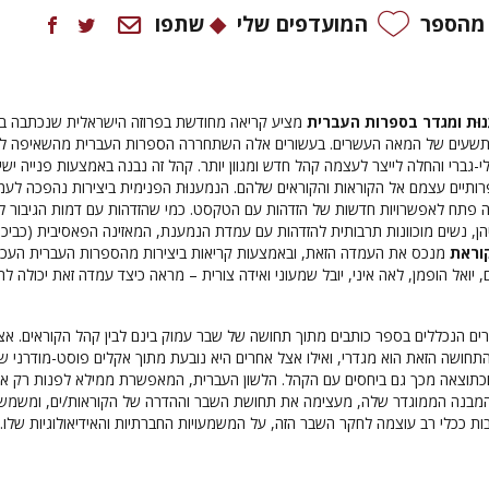
 מהספר
המועדפים שלי
שתפו
וּת ומגדר בספרות העברית
מציע קריאה מחודשת בפרוזה הישראלית שנכתבה ב
התשעים של המאה העשרים. בעשורים אלה השתחררה הספרות העברית מהשאיפה ל
י-גברי והחלה לייצר לעצמה קהל חדש ומגוון יותר. קהל זה נבנה באמצעות פנייה ישי
תיים עצמם אל הקוראות והקוראים שלהם. הנמענוּת הפנימית ביצירות נהפכה לעמ
ה פתח לאפשרויות חדשות של הזדהות עם הטקסט. כמי שהזדהות עם דמות הגיבור ל
הן, נשים מוכוונות תרבותית להזדהות עם עמדת הנמענת, המאזינה הפאסיבית (כביכו
וראת
מנכס את העמדה הזאת, ובאמצעות קריאות ביצירות מהספרות העברית העכש
 יואל הופמן, לאה איני, יובל שמעוני ואידה צורית – מראה כיצד עמדה זאת יכולה לה
ים הנכללים בספר כותבים מתוך תחושה של שבר עמוק בינם לבין קהל הקוראים. אצ
חושה הזאת הוא מגדרי, ואילו אצל אחרים היא נובעת מתוך אקלים פוסט-מודרני ש
 וכתוצאה מכך גם ביחסים עם הקהל. הלשון העברית, המאפשרת ממילא לפנות רק א
מבנה הממוגדר שלה, מעצימה את תחושת השבר וההדרה של הקוראות/ים, ומשמש
ות ככלי רב עוצמה לחקר השבר הזה, על המשמעויות החברתיות והאידיאולוגיות שלו.