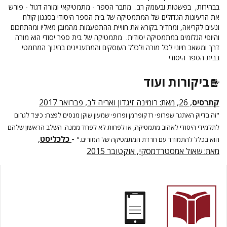
בבהירות, בפשטות ובעומק רב. מחבר הספר - מתמטיקאי ומורה דגול - פורש
את הרעיונות הגדולים של המתמטיקה של בית הספר היסודי בסגנון קולח
ונעים לקריאה, ומחדיר בקורא את חוויית ההתפעמות מהמובן מאליו ומהתחכום
והיופי הגלומים במתמטיקה יסודית. מתמטיקה של בית ספר יסודי הוא מורה
דרך ומשאב חיוני לכל מורה ולכלל העוסקים והמתעניינים בחינוך המתמטי
בבית הספר היסודי
ביקורות ועוד
קתרסיס
, 26, מאת: רומינה זיגדון ואריה לב, פברואר 2017
"זה בדיוק האתגר שפרופ׳ רז קופרמן ופרופ׳ שמעון שוקן מנסים לפצח: כיצד לגרום
לתלמידי היסודי לאהוב מתמטיקה, או לפחות לא לפחד ממנה. השלב הראשון שלהם
-
כלכליסט
,
הוא בכלל להתמודד עם חרדת המתמטיקה של המורים."
מאת:
שאול אמסטרדמסקי, אוקטובר 2015