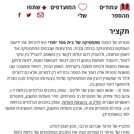
עמודים
המועדפים
שתפו
מהספר
שלי
תקציר
מטרתו של הספר
מתמטיקה של בית ספר יסודי
היא להרחיב את ידיעות
העוסקים במתמטיקה בכיתה ובבית, מהרעיונות שבבסיס המתמטיקה ועד
לאופן הוראתה, ולהעניק להם יכולות לקשר בין נושאים, להבדיל בין עיקר
לטפל, להסביר תופעות במגוון דרכים, לבחור דוגמאות טובות, לזהות ולתקן
שגיאות נפוצות ולפתח חשיבה ביקורתית. האופן הבהיר, היסודי והמובנה שבו
מושגות מטרות אלה הופך את הספר נכס לא רק למורים, אלא גם להורים
ולכל מי שמעוניין להבין את המתמטיקה שלמד בצעירותו מנקודת מבט בוגרת
ולהיחשף ליופי הטמון בה.
ספר זה - שהוא השני מבין שני חלקים - עוסק בתכנים הנלמדים בכיתות ד-ו,
ובהם כפל וחילוק של מספרים רב-ספרתיים, סדר פעולות החשבון, מספרים
ראשוניים ושברים
(
חלק א, בהוצאת מעלות
, עוסק בתכנים הנלמדים בכיתות
א-ג, ובמרכזו מספרים ומנייה, ארבע פעולות החשבון, השיטה העשרונית ומושגי
יסוד בגאומטריה).
מדבריו של פרופ' אברהם הרכבי, מכון ויצמן למדע:
ספרו של פרופ' רז קופרמן מציג את התכנים המתמטיים של כיתות היסוד