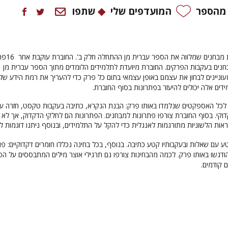
 מהספר
המועדפים שלי
שתפו
ת מבחנים שמלווה את הספר עברית מן ההתחלה חלק ב'. החוברת עוקבת אחר
16
פר
החוברת מיועדת לתלמידים הלומדים מתוך הספר עברית מן
וניינים לבחון את עצמם באופן עצמאי בתום כל פרק כדי להעריך את רמת הידע של
ידים אלה יכולים להיעזר בפתרונות בסוף החוברת
.
 לכל האספקטים שנלמדו באותו פרק: הבנת הנקרא, כתיבה בעקבות טקסט, חזרה ע
קדוקי. בסוף החוברת צורפו פתרונות למבחנים. הפתרונות הם לחלקי הדקדוק, אך לא
אות הלשוניות מתורגמות לאנגלית כדי להקל על התלמידים, ובנוסף ניתנו דוגמות ל
ע עם שאלות ובעקבותיו קטע כתיבה. בנוסף, בכל בחינה נכללו חומרים דקדוקיים: פו
ודגשו באותו פרק. לכמה מהבחינות צורפו גם תרגילי אוצר מילים המתבססים על ה
 קודמים.