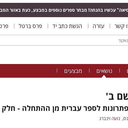
יאה" עכשיו בהנחה! מבחר ספרים נוספים במבצע, כעת באזור המב
ו קשר
עזרה
הגשת כתב יד
פרס ברטל
פרס 
נושאים
מבצעים
ם ב'
תרונות לספר עברית מן ההתחלה - חלק ב
נס
נועה וינברג