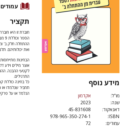
עמודים
תקציר
חוברת זו היא חובר
הספר וכוללת 9 מבחנים בעקבות הפרקים.
ההתחלה חלק ב' ומע
ואת יכולותיהם. תלמ
הבחינות מתייחסות
אוצר מילים וידע ד
לקטעי ההבנה. ההור
התרגילים.
מידע נוסף
כל בחינה כוללת קט
תחביר שנלמדו או ה
הנלמד או על פרקים
מו"ל:
אקדמון
שנה:
2023
דאנאקוד:
45-831608
978-965-350-274-1
ISBN:
עמודים:
72