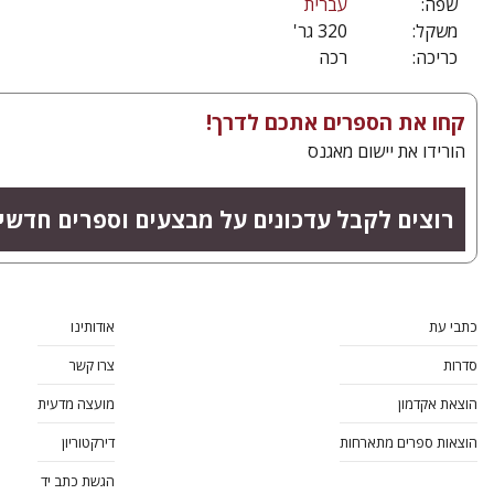
שפה:
עברית
משקל:
320 גר'
כריכה:
רכה
קחו את הספרים אתכם לדרך!
הורידו את יישום מאגנס
רוצים לקבל עדכונים על מבצעים וספרים חדשי
כתבי עת
אודותינו
סדרות
צרו קשר
הוצאת אקדמון
מועצה מדעית
הוצאות ספרים מתארחות
דירקטוריון
הגשת כתב יד