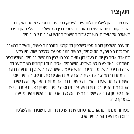
תקציר
היחסים בין הון לשלטון רלוונטיים לעיסוק בכל עת. ברוסיה שקמה בעקבות
התפרקות ברית המועצות מערכת היחסים בין הממשל לבין בעלי ההון הפכה
לשאלה אקטואלית וחשובה עבור המשטר החדש ועבור תושבי רוסיה.
המעבר משלטון קומוניסטי לשלטון דמוקרטי ולחברה חופשית, ובעיקר המעבר
מכלכלה ריכוזית, קומוניסטית, למשק המבוסס על כלכלת שוק, היו רקע
למאבק אדיר בין יזמים בעלי הון (האוליגרכים) לבין הממשל ברוסיה. האוליגרכים
השתמשו באמצעים לא כשרים, מושחתים ואלימים והיו קרובים מאוד לעמדה
שבה הם יכלו לשלוט במדינה. הנשיא ילצין, אשר עלה לשלטון בתרועה גדולה
וירד ממנו בדממה, לא הצליח להגביל את האוליגרכים. יורשו, ולדימיר פוטין,
השיב מלחמה שערה והצליח לפעול נגדם. את מחיר המאבקים הללו שילם
העם; רמת החיים וזכויותיהם של אזרחי רוסיה קופחו. פוטין הצליח אמנם לייצב
את השלטון ולהביא לשיפור במצב הכלכלה אבל מחיר השינוי היה פגיעה
בדמוקרטיה.
ספר זה מנתח ומתאר בפרוטרוט את מערכות היחסים שבין ההון לשלטון
ברוסיה מֿ1991 ועד לימים אלו.