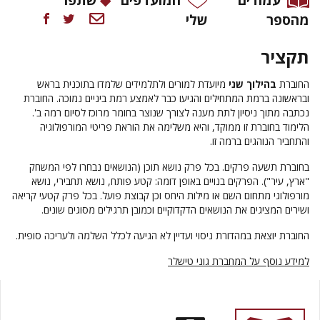
מהספר
שלי
תקציר
החוברת
בהילוך שני
מיועדת למורים ולתלמידים שלמדו בתוכנית בראש
ובראשונה ברמת המתחילים והגיעו כבר לאמצע רמת ביניים נמוכה. החוברת
נכתבה מתוך ניסיון לתת מענה לצורך שנוצר בחומר מרוכז לסיום רמה ב'.
הלימוד בחוברת זו ממוקד, והיא משלימה את הוראת פריטי המורפולוגיה
והתחביר הנוהגים ברמה זו.
בחוברת תשעה פרקים. בכל פרק נושא תוכן (הנושאים נבחרו לפי המשחק
"ארץ, עיר"). הפרקים בנויים באופן דומה: קטע פותח, נושא תחבירי, נושא
מורפולוגי מתחום השם או מילות היחס וכן קבוצת פועל. בכל פרק קטעי קריאה
ושירים המציגים את הנושאים הדקדוקיים וכמובן תרגילים מסוגים שונים.
החוברת יוצאת במהדורת ניסוי ועדיין לא הגיעה לכלל השלמה ולעריכה סופית.
למידע נוסף על המחברת גוני טישלר