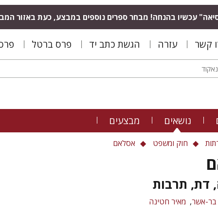
יאה" עכשיו בהנחה! מבחר ספרים נוספים במבצע, כעת באזור המב
ו קשר
עזרה
הגשת כתב יד
פרס ברטל
פרס 
נושאים
מבצעים
תות
חוק ומשפט
אסלאם
ם
 דת, תרבות
 בר-אשר
מאיר חטינה