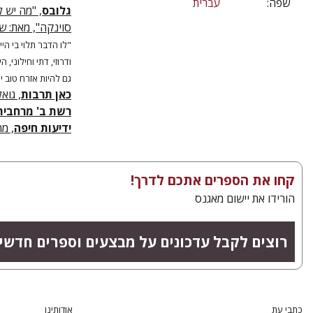
שפה:
עברית
גלובס
, "מה יש 
סוינקה", מאת: שועי 
"לו הדבר תלוי בי הי
ודרוזי, דתי וחילוני
גם להיות אזרח טוב י
כאן תרבות
, גואל
רשת ב' מרחבית
ידיעות חיפה
, מרץ 
קחו את הספרים אתכם לדרך!
הורידו את יישום מאגנס
רוצים לקבל עדכונים על מבצעים וספרים חדשי
כתבי עת
אודותינו