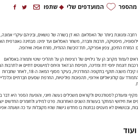
 מהספר
המועדפים שלי
שתפו
חבה ומגוונת ביותר של האסלאם. הוא דן בשורה של נושאים, וביניהם עיקרי אמונה,
ילוסופיה, מיסטיקה, תרבות וחברה, משחר האסלאם ועד ימינו. מבחינה גאוגרפית הוא
: המזרח התיכון, צפון אפריקה, תת־היבשת ההודית, מזרח אסיה ואירופה.
ם לעמוד מקרוב הן על גילויים של רציפות הן על תהליכי שינוי ותמורה באסלאם
מורכבות דוגמת יחסי דת ומדינה, תפיסת הג'האד והיחס למיעוטים דתיים או לתרבות ה
הנוצרית. סוגיות אלו קיבלו משנה תוקף בתקופה המודרנית, בעיקר מסוף המאה ה-18, לאחר שחברות
תמודד עם קולוניאליזם אירופי, תהפוכות פוליטיות, החרפת שסעים חברתיים וכלכליי
.
קיף ומעודכן לסטודנטים ולקוראים משכילים נעשה חיוני, והופעת הספר היא דבר בע
ם את חידושי המחקר בעשרות השנים האחרונות. פרט למידע ולחומרים החדשים יש
ות, ובנושאים לא מעטים נבחנות בו מחדש גישות שהיו מקובלות עד כה ושעתה אפ
ועוד