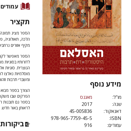
עמודים
תקציר
הספר מציג תמונה ר
הלכה, תאולוגיה, פ
מקיף אזורים נרחבים
הספר מאפשר לקוראי
לדורותיו בסוגיות 
מוסלמיות נאלצו לה
ומשברי תרבות וזהות
מידע נוסף
הצורך בספר מבוא מ
הפרקים שבו משקפי
מו"ל:
מאגנס
בספר גם תובנות רב
שנה:
2017
לראותן באור חדש.
דאנאקוד:
45-005836
978-965-7759-45-5
ISBN:
ביקורות 
עמודים:
916