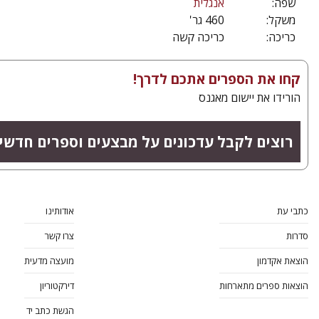
שפה:
אנגלית
משקל:
460 גר'
כריכה:
כריכה קשה
קחו את הספרים אתכם לדרך!
הורידו את יישום מאגנס
רוצים לקבל עדכונים על מבצעים וספרים חדשי
כתבי עת
אודותינו
סדרות
צרו קשר
הוצאת אקדמון
מועצה מדעית
הוצאות ספרים מתארחות
דירקטוריון
הגשת כתב יד