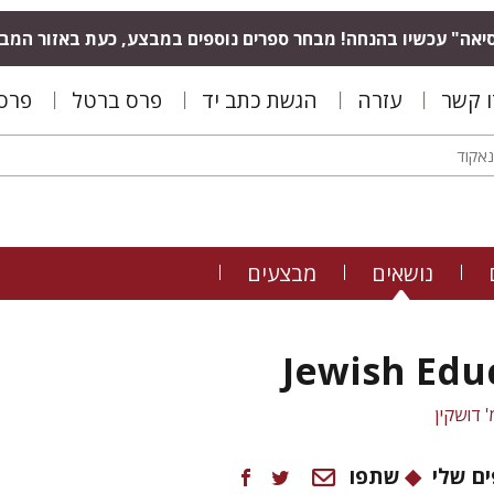
יאה" עכשיו בהנחה! מבחר ספרים נוספים במבצע, כעת באזור המב
ו קשר
עזרה
הגשת כתב יד
פרס ברטל
פרס 
נושאים
מבצעים
Jewish Edu
 דושקין
ם שלי
שתפו