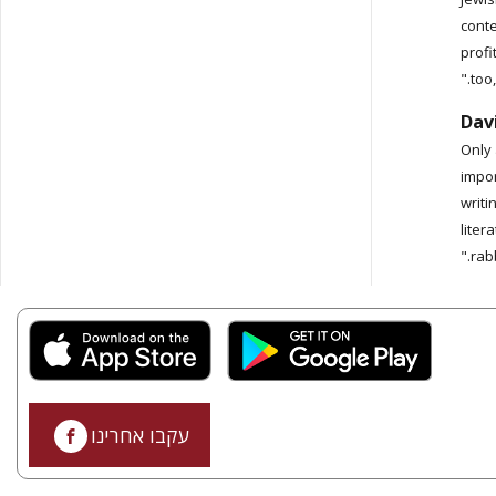
conte
profi
too,
Davi
"Only
impor
writi
liter
rab
עקבו אחרינו