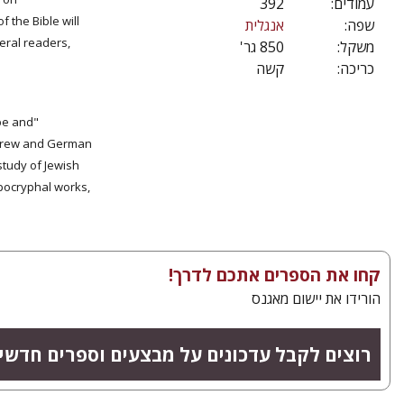
392
עמודים:
 the Bible will
שפה:
אנגלית
eral readers,
משקל:
850 גר'
כריכה:
קשה
ope and
Hebrew and German
study of Jewish
apocryphal works,
קחו את הספרים אתכם לדרך!
הורידו את יישום מאגנס
רוצים לקבל עדכונים על מבצעים וספרים חדש?