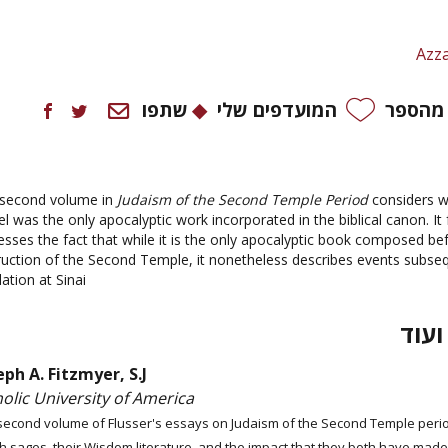
Azz
 מהספר
המועדפים שלי
שתפו
 second volume in
Judaism of the Second Temple Period
considers w
l was the only apocalyptic work incorporated in the biblical canon. It 
esses the fact that while it is the only apocalyptic book composed be
ruction of the Second Temple, it nonetheless describes events subse
ation at Sinai.
ועוד
eph A. Fitzmyer, S.J.
olic University of America
 second volume of Flusser's essays on Judaism of the Second Temple perio
h sages, their Wisdom literature, and the impact that they both have mad