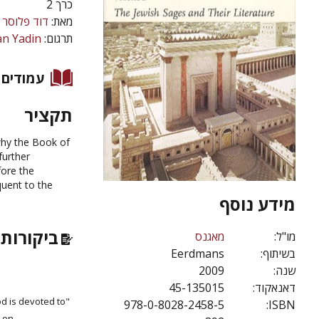
כרך 2
מאת:
דוד פלוסר
an Yadin
תרגום:
עמודים
תקציר
hy the Book of
further
fore the
quent to the
מידע נוסף
ביקורות 
מו"ל:
מאגנס
Eerdmans
בשיתוף:
2009
שנה:
45-135015
דאנאקוד:
d is devoted to
978-0-8028-2458-5
ISBN:
e on