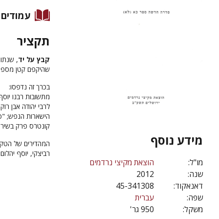
עמודים
תקציר
קבץ על יד
, שנתון
שהיקפם קטן מספר
בכרך זה נדפסו:
מתשובות רבנו יוסף
לרבי יהודה אבן רו
הישארות הנפש; "פרי
קונטרס פרק בשיר 
מידע נוסף
המהדירים של הטקסטי
רביצקי, יוסף יהלום
מו"ל:
הוצאת מקיצי נרדמים
שנה:
2012
דאנאקוד:
45-341308
שפה:
עברית
משקל:
950 גר'