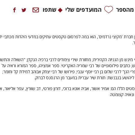
 מהספר
המועדפים שלי
שתפו
 חברת 'מקיצי נרדמים', הוא במה לפרסום טקסטים עתיקים במדעי היהדות מכתבי יד,
.
 מיגש מן הגניזה הקהירית; מחזורת שירי צימודים לרבי ברכיה הנקדן; "השאלה והתשו
קש; כתבים פילוסופיים של רבי שמריה האקריטי: ספר אמציהו, ספר המורא וראיה על
 הגן" לרבי שלום בן רבי יוסף ענבי; פירושו של רבי יצחק אבוהב למידת קל וחומר;
ליהושע בנבנשת: תורת שיר עברית במעבר מן הרנסנס לברוק.
ם הללו הם: אמיר אשור, אביה אונא ברוכי, דורון פורטי, דב שוורץ, עפר אליאור, א
 ונאויה קצומטה