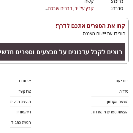
כריכה:
קשה
סדרה:
קבץ על יד, דברים שבכתב היוצאים לאור בפעם הראשונה
קחו את הספרים אתכם לדרך!
הורידו את יישום מאגנס
רוצים לקבל עדכונים על מבצעים וספרים חדשי
כתבי עת
אודותינו
סדרות
צרו קשר
הוצאת אקדמון
מועצה מדעית
הוצאות ספרים מתארחות
דירקטוריון
הגשת כתב יד