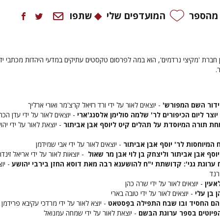
 מהספר
המועדפים שלי
שתפו
 חברת 'מקיצי נרדמים', הוא במה לפרסום טקסטים עתיקים במדעי היהדות מכתבי יד,
.
ידור השם המפורש'
- יוצאים לאור על ידי ורד רזיאל קרצ'מר ואורי ארליך
צר ליום הכיפורים לר' שלמה סולימן אלסנג'ארי
- יוצאים לאור על ידי עדן הכה
ת תורה המיוסדת על תהלים קיט ליוסף אבן אביתור
- יוצאת לאור על ידי יהו
 המיוחסות לר' יוסף אבן אביתור
- יוצאים לאור על ידי אבי שמידמן
וסף אבן אביתור וליצחק בן לוי אבן מר שאול
- יוצאות לאור על ידי אריאל זינדר
 ערוגת גני': קדושתת י"ח להושענא רבה מאת דוסא החזן בירבי יהושע
- יו
רנד
אעין
- יוצאים לאור על ידי שרה כהן
 בן עלי
- יוצאים לאור על ידי טובה בארי
הם החסיד ובו שבח התפילה בפֻסטאט
- יוצא לאור על ידי מרדכי עקיבא פרידמן
יוטים בספר ערוגת הבֹּשם
- יוצאת לאור על ידי שמחה עמנואל