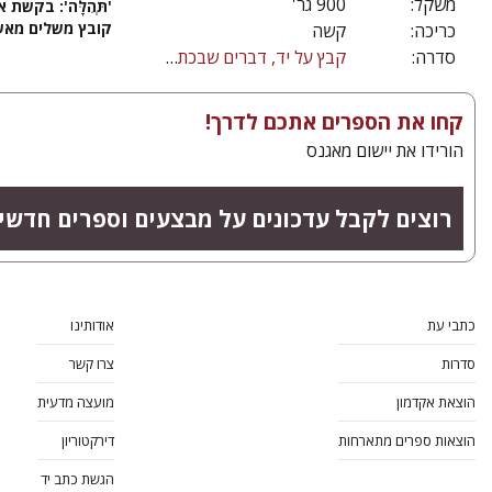
משקל:
900 גר'
'תְּהִלָּה': בקשת
קובץ משלים מאשכ
כריכה:
קשה
סדרה:
קבץ על יד, דברים שבכתב היוצאים לאור בפעם הראשונה
קחו את הספרים אתכם לדרך!
הורידו את יישום מאגנס
רוצים לקבל עדכונים על מבצעים וספרים חדשי
כתבי עת
אודותינו
סדרות
צרו קשר
הוצאת אקדמון
מועצה מדעית
הוצאות ספרים מתארחות
דירקטוריון
הגשת כתב יד