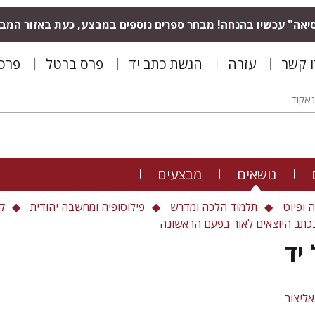
יאה" עכשיו בהנחה! מבחר ספרים נוספים במבצע, כעת באזור המב
ו קשר
עזרה
הגשת כתב יד
פרס ברטל
פרס 
נושאים
מבצעים
 ופיוט
תלמוד הלכה ומדרש
פילוסופיה ומחשבה יהודית
ק
בכתב היוצאים לאור בפעם הראשונה
יד
אליצור