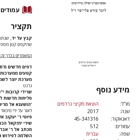
עמודים
תקציר
קבץ על יד
, שנתון
שהיקפם קטן מספר
המאמרים בכרך זה:
דפים חדשים מ'ס
קטעים ממערכות יו
מערכת יוצר לשמח
גרנט
מידע נוסף
שרידי קרובות י"ח
סליחות חדשות לי
מו"ל:
הוצאת מקיצי נרדמים
'הושענא אל מריח
לאור על ידי מיכאל 
שנה:
2017
פיוטי ר' יעקוב אל
דאנאקוד:
45-341316
שירי יחזקאל הכהן
עמודים:
512
מכתב אל ר' אבר
שפה:
עברית
השלמה לפירוש הפ