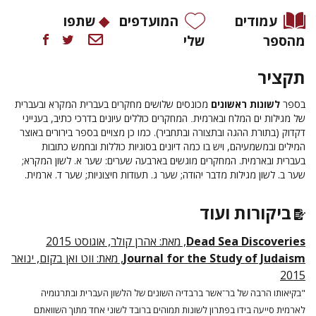
עמודים
המועדפים
שתפו
מהספר
שלי
תקציר
בספר
לשונות ראשונים
מכונסים שלושים מחקרים בעברית המקרא ובעברית
של מגילות ים המלח ובארמית
המחקרים כוללים עיונים בדרכי כתיב, בענייני
.
דקדוק (בתורת ההגה ובתצורה ובתחביר). כמו כן מצויים בספר בירורים באוצר
המילים ובמשמעיהם, ויש בו כמה דיונים בסוגיות כוללות ובחמש כתובות
בעברית ובארמית. המחקרים מוגשים בארבעה שערים: שער א. לשון המקרא;
שער ב. לשון מגילות מדבר יהודה; שער ג. תעודות חיצוניות; שער ד. ארמית.
ביקורות ועוד
Dead Sea Discoveries
, מאת: אהרן קולר, אוגוסט 2015
Journal for the Study of Judaism
, מאת: ווט ואן בקום, ינואר
2015
"בקיאותו הרבה של בר־אשר ברבדיה השונים של הלשון העברית ובתרגומיה
לארמית סייעה בידו בפתרון לשונות תמוהים ברובד לשוני אחד מתוך השוואתם