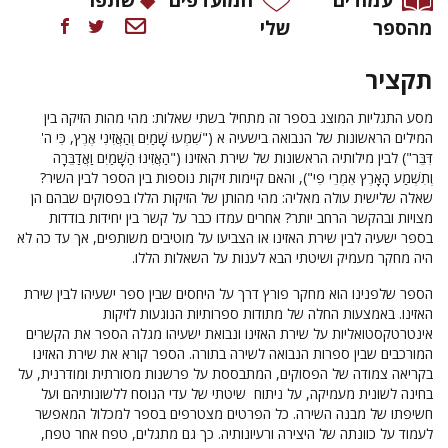
מהספר
שלי
תקציר
מסע התגליות המוצג בספר זה מתחיל בשתי שאלות: מהי מהות הזיקה בין
המילים הראשונות של הנבואה בישעיה א ("שִׁמְעוּ שָׁמַיִם וְהַאֲזִינִי אֶרֶץ, כִּי ה'
דִּבֵּר") לבין מילותיה הראשונות של שירת האזינו ("הַאֲזִינוּ הַשָּׁמַיִם וַאֲדַבֵּרָה
וְתִשְׁמַע הָאָרֶץ אִמְרֵי פִי"), והאם קיימות זיקות נוספות בין הספר לבין השיר?
שאלה שלישית עולה מאליה: מהי מהותן של הזיקות הללו בפסוקים שבהם הן
מצויות ובהקשר הרחב יותר? אחרים עמדו כבר על קשר בין יחידות בודדות
בספר ישעיה לבין שירת האזינו או הצביעו על מוטיבים משותפים, אך עד כה לא
היה מחקר מעמיק ושיטתי הבא לענות על השאלות הללו.
הספר שלפנינו הוא מחקר פורץ דרך על היחסים שבין ספר ישעיהו לבין שירת
האזינו. באמצעות החלה של מתודות ספרותיות הנוגעות לזיקות
אינטרטקסטואליות על שירת האזינו ונבואת ישעיהו מגלה הספר את הקשרים
המורכבים שבין ספרות הנבואה לשירה בתורה. הספר קורא את שירת האזינו
בקריאה צמודה של הפסוקים, המתבססת על פרשנות מסורתית ומודרנית, על
בחינה לשונית מעמיקה, על ניתוח שיטתי של עדי הנוסח ללשונותיהם ועל
חשיפתו של מבנה השירה. כל הפרטים מצטרפים בספר למכלול המאפשר
לעמוד על כוונתה של היצירה ורעיונותיה. כך גם מתגלים, טפח אחר טפח,