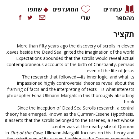
עמודים
המועדפים
שתפו
מהספר
שלי
תקציר
More than fifty years ago the discovery of scrolls in eleven
caves beside the Dead Sea ignited the imagination of the world.
Expectations abounded that the scrolls would reveal actual
contemporaneous accounts of the birth of Christianity, perhaps
even of the life of Jesus.
The research that followed—its inner logic, and what its
impassioned highly controversial theories reveal about the
framing of facts and the interpreting of texts—is what interests
philosopher Edna Ullmann-Margalit in this thoroughly absorbing
book.
Since the inception of Dead Sea Scrolls research, a central
theory has emerged. Known as the Qumran-Essene Hypothesis,
it asserts that the scrolls belonged to the Essenes, a sect whose
center was at the nearby site of Qumran.
In
Out of the Cave
, Ullmann-Margalit focuses on this theory and
the vicissitudes of its career. Looking at the Essene connection,