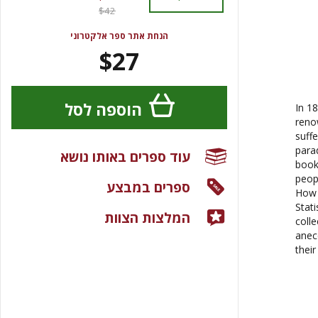
$42
הנחת אתר ספר אלקטרוני
$27
הוספה לסל
In 18
reno
suff
para
עוד ספרים באותו נושא
book
peop
ספרים במבצע
How 
Stat
המלצות הצוות
coll
anec
thei