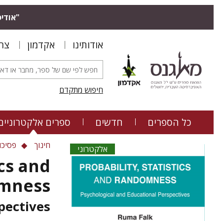
אודיס.
אודותינו
אקדמון
צר
חיפוש מתקדם
כל הספרים
חדשים
ספרים אלקטרוניים
חינוך
פסיכו
אלקטרוני
ics and
mness
pectives