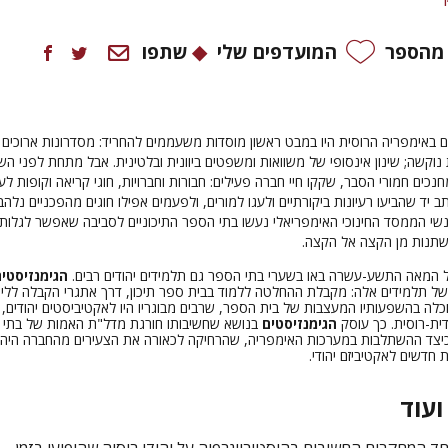
 מהספר
המועדפים שלי
שתפו
ם באימפריה הרוסית היו במבט ראשון מוסדות משעממים להחריד:
מסדרונות ארוכים
נוקשה; שינון אינסופי של משוואות ומשפטים ביוונית ובלטינית. אבל מתחת לפני הש
נכים חמורי הסבר, שקקו חיי חברה פעילים:
חבורות וחברויות, חוגי קריאה וקופות לע
ב יד שהביעו רעיונות ביקורתיים ולעגו למורים, ולפעמים אפילו חוגים מהפכניים נלהבי
שי הממסד החינוכי האימפריאלי נעשו בתי הספר התיכוניים לסביבה שאפשר לגלות
שתנות מן הקצה אל הקצה.
 המאה התשע-עשרה באו בשערי בתי הספר גם תלמידים יהודים רבים.
הגימנזיסטי
ל תלמידים אלה: מקבלת ההחלטה ללמוד בבית ספר תיכון, דרך אתגרי הקבלה ללימ
לה בהשפעותיו המעצבות של בית הספר, שרבים מבוגריו היו לאקטיביסטים יהודים, 
דית-רוסית. כך עוסק
הגימנזיסטים
בנושא שחשיבותו חורגת מדל"ת האמות של בתי
יצד ההשתלבות במערכות האימפריה, שהרחיקה לכאורה את הצעירים מהחברה היהוד
 חדשים לאקטיביזם יהודי.
ועוד