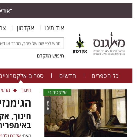
"אודיס
אודותינו
אקדמון
צר
חיפוש מתקדם
כל הספרים
חדשים
ספרים אלקטרוניים
חינוך
מדעי 
אלקטרוני
הגימנזי
חינוך, אק
באימפריה
מאת:
אלכס ולדמן