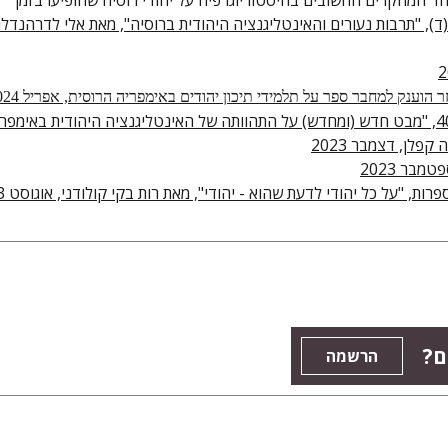
ד המחקרים החשובים בהיסטוריוגרפיה על יהודי רוסיה שהופיעו בזמן
ד), "תרבות נעורים והאינטליגנציה היהודית ברוסיה", מאת אלי לדרהנדלר
 הוענק למחבר ספר על תלמידי תיכון יהודים באימפריה הרוסית, אפריל 2024
, גיליון 40, "מבט חדש (ומחדש) על התהוותה של האינטליגנציה היהודית באימפר
קפלן, דצמבר 2023
טמבר 2023
פרות, "על כל יהודי לדעת שהוא - יהודי", מאת רות בקי קולודני, אוגוסט 2023
ם?
הרשמה