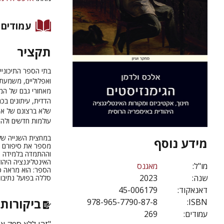
עמודים
תקציר
בתי הספר התיכוניי
ואפלוליים, משמעת 
מאחורי גבם של המח
הדדית, עיתונים בכת
שלא ברצונם של אנ
עולמות חדשים ולה
במחצית השנייה של
מידע נוסף
מספר את סיפורם ש
וההתמדה בלמידה וכ
האינטליגנציה היהו
מו"ל:
מאגנס
הספר:
הוא מראה כ
שנה:
2023
סללה בפועל נתיבות
דאנאקוד:
45-006179
ביקורות 
978-965-7790-87-8
ISBN:
עמודים:
269