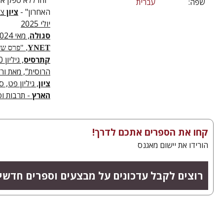
"זהו ללא ספק אח
שפה:
עברית
האחרון" -
ציון
צ(
יולי 2025
סגולה
, מאי 2024
YNET
,
"פרס שזר
קתרסיס
הרוסית”, מאת ורה 
ציון
, גיליון פט, ספ
הארץ
- תרבות וס
קחו את הספרים אתכם לדרך!
הורידו את יישום מאגנס
רוצים לקבל עדכונים על מבצעים וספרים חדשי