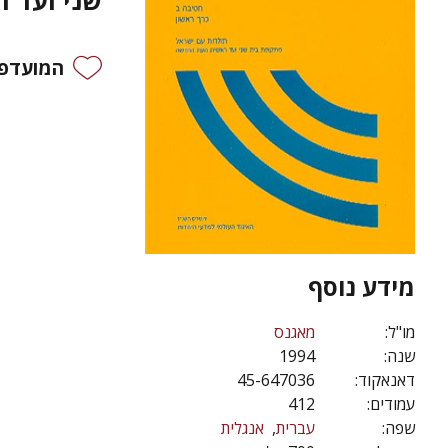
שני ועד 
המועדפי
מידע נוסף
מו"ל:
מאגנס
שנה:
1994
דאנאקוד:
45-647036
עמודים:
412
שפה:
עברית
אנגלית