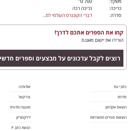
משקל:
700 גר'
כריכה:
כריכה רכה
סדרה:
דברי הקונגרס העולמי למדעי היהדות
קחו את הספרים אתכם לדרך!
הורידו את יישום מאגנס
רוצים לקבל עדכונים על מבצעים וספרים חדשי
כתבי עת
אודותינו
סדרות
צרו קשר
הוצאת אקדמון
מועצה מדעית
הוצאות ספרים מתארחות
דירקטוריון
הגשת כתב יד