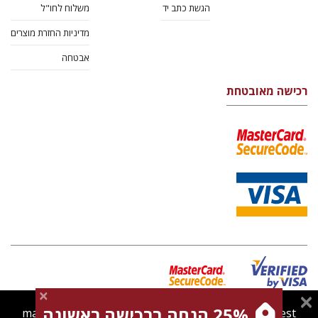
הגשת כתב יד
משלוח לחו"ל
מדיניות החזרת מוצרים
אבטחה
רכישה מאובטחת
25% הנחה ברכישה ראשונה
magnespress.co.il uses cookies to give you the best