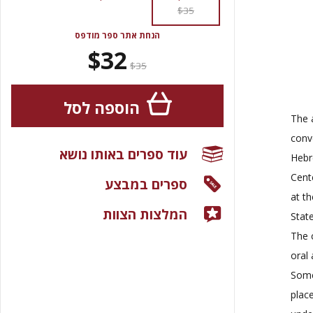
$35
הנחת אתר ספר מודפס
$32
$35
הוספה לסל
The a
conv
עוד ספרים באותו נושא
Hebr
Cent
ספרים במבצע
at t
המלצות הצוות
State
The 
oral
Some
plac