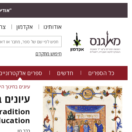
אודיס.
אודותינו
אקדמון
צר
חיפוש מתקדם
כל הספרים
חדשים
ספרים אלקטרוניים
עיונים בחינוך הי
עיונים 
radition
ducation
כרך טו