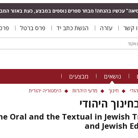
יאה" עכשיו בהנחה! מבחר ספרים נוספים במבצע, כעת באזור המב
ו קשר
עזרה
הגשת כתב יד
פרס ברטל
פרס 
נושאים
מבצעים
הודי
חינוך
מדעי היהדות
היסטוריה יהודית
בחינוך היהודי
he Oral and the Textual in Jewish T
and Jewish E