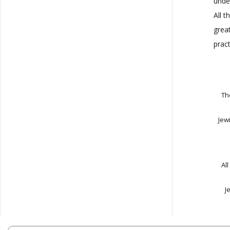
unde
All t
grea
pract
"T
Jew
"A
J