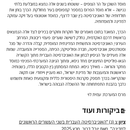
מוסד השוכן על הר הצופים – ששטחו בשנים אלה נמצא במובלעת בלתי
נגישה – אלא מוסד הפרוס במספר קמפוסים בעיר מחולקת. הכרך בוחן את
תולדותיה של האוניברסיטה בין שבר לרצף, כמוסד אוטונומי בעל זיקה עמוקה
למדינה ולמוסדותיה.
הכרך, המאגד בתוכו מאמרים של חוקרות וחוקרים בכירים לצד אלה הנמצאים
בראשית דרכם האקדמית, נחלק לשישה שערים: פעמי ריבונות; המרחב
העירוני; האוניברסיטה והתשתית המדינתית המוסדית; קבלה והדרה של סגל
וסטודנטים; אוניברסיטה, חברה ופוליטיקה; הכיתה, הספרייה והמעבדה. שמות
אלה מעידים על הניסיון לבחון את האוניברסיטה העברית מתוך הקשריה
הגאו-פוליטיים החיצוניים מחד גיסא, ומתוך הגיונה המערכתי-הפנימי כמוסד
מחקר והוראה – מאידך גיסא. המתח המסתמן בין הקטבים הללו, בשנותיה
הראשונות והמעצבות של מדינת ישראל, הוא מעניין וייחודי. אנו תקווה
שהקריאה בכרך תספק סקרנות היסטורית כללית ומקצועית כאחת ותשמש
נדבך בהבנת התפתחותה של ההשכלה הגבוהה בישראל.
מרכז המערכת: עמית לוי
ביקורות ועוד
ציון
צ (ג) "האוניברסיטה העברית בשני העשורים הראשונים
למדינה", מאת יובל דרור, מרץ 2025