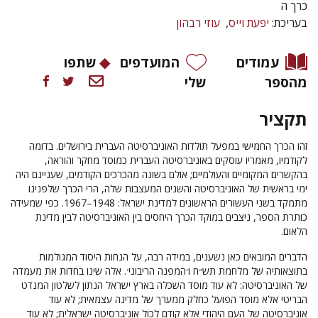
כרך ה
בעריכת:
יפעת וייס
עוזי רבהון
עמודים
המועדפים
שתפו
מהספר
שלי
תקציר
זהו הכרך החמישי במפעל תולדות האוניברסיטה העברית בירושלים. בדומה
לקודמיו, מאמריו עוסקים באוניברסיטה העברית כמוסד מחקר והוראה,
בהקשרים המקומיים והעולמיים; אולם בשונה מהכרכים הקודמים, שעניינם היה
ימי בראשית של האוניברסיטה והשנים המעצבות שלה, הרי הכרך שלפנינו
מתמקד בשני העשורים הראשונים למדינת ישראל: 1948–1967. כפי שמעידה
כותרת הספר, ניצבים במוקד הכרך היחסים בין האוניברסיטה לבין מדינת
הלאום.
הדברים המובאים כאן נשענים, במידה רבה, על הנחות היסוד המגולמות
בתוצאותיה של מלחמת תש״ח ו׳המפנה הריבוני׳. אלה שינו בחדות את מעמדה
של האוניברסיטה: לא עוד מוסד השכלה בארץ ישראל הנתון לשלטון המנדט
הבריטי אלא מוסד הפועל כחלק ממערך של מדינה עצמאית; לא עוד
אוניברסיטה של העם היהודי אלא קודם לכול אוניברסיטה ישראלית; לא עוד