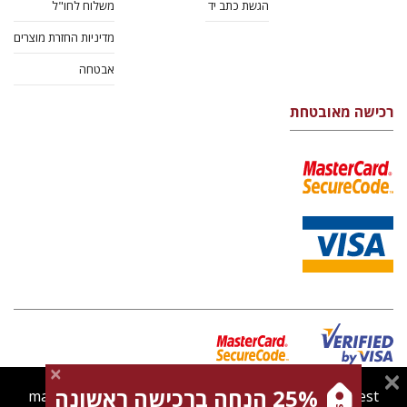
הגשת כתב יד
משלוח לחו"ל
מדיניות החזרת מוצרים
אבטחה
רכישה מאובטחת
25% הנחה ברכישה ראשונה
magnespress.co.il uses cookies to give you the best
מדיניות Cookies
תנאי שימוש
מדיניות פרטיות
צרו