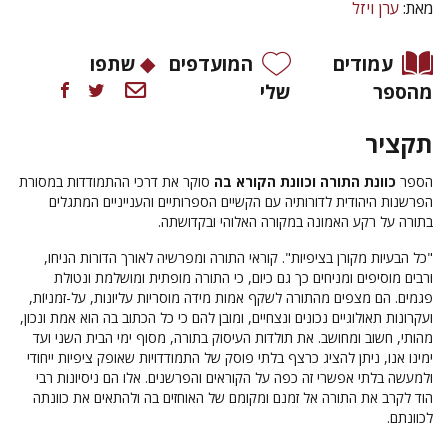
מאת:
ערן ויזל
עמודים
המועדפים
שתפו
מהספר
שלי
תקציר
הספר
כוונת התורה וכוונת הקורא בה
סוקר את דרכי ההתמודדות במסורת
הפרשנות היהודית לדורותיה עם הקשיים הספרותיים והענייניים המתגלים
בתורה על רקע האמונה במקורה האלוהי ובקדושתה.
"כל הבעיות מקורן בציפיות". קוראי התורה ומפרשיה לאורך הדורות הניחו,
ורבים מוסיפים ומניחים כך גם כיום, כי התורה מופתית ומושלמת ונטולת
פגמים. הם מצפים מהתורה לשקף אמות מידה מוסריות עליונות, על-זמניוֹת,
ועקרונות תאולוגיים נכונים ונצחיים, ומובן להם כי כל הכתוב בה הוא אמת ונכון,
מהותי, חשוב ומחושב. את תולדות העיסוק בתורה, מסוף ימי הבית השני ועד
ימינו אנו, ניתן להציג כרצף בלתי פוסק של התמודדויות שאופק ציפיות ייחודי
ולמעשה בלתי אפשרי זה כפה על הקוראים והפרשנים. אלו הם ניסיונות רבי
הוד לקרב את התורה אל זמנם ומקומם של האוחזים בה ולהתאים את כוונתה
לכוונתם.