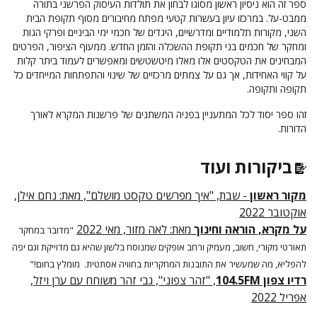
ספר זה הוא ניסיון ראשון מסוגו לבחון את תולדות העיסוק הפרשני בתורה
ממבט-על. במרכזו עיון בעשרות קטעי מפתח מחיבורים מסוף תקופת הבית
השני, מקורות תלמודיים ומדרשיים, היגדים של חכמי ימי הביניים ופרקי הגות
ומחקר של חכמים בני תקופת ההשכלה והזמן החדש. ממעוף הציפור, הפרטים
המבחינים את הטקסטים אלו מאלו מיטשטשים ומאפשרים לעמוד ביתר קלות
על קווי האחידות, אך גם על צמתים מרכזיים של שינוי והתפתחות המייחדים כל
תקופה ותקופה.
זהו ספר יסוד לכל המתעניין בפניה המשתנים של פרשנות המקרא לאורך
הדורות.
ביקורות ועוד
מקור ראשון
- שבת, "איך מפרשים טקסט מושלם", מאת: נחם אילן,
אוקטובר 2022
על מקרא, הוראה וחינוך
מאת: לאה מזור, מאי 2022
"מדובר במחקר
תאורטי מקורי, חשוב, מעמיק ורחב אופקים שמנוסח בלשון שהיא גם מדוייקת וגם יפה
להפליא, מה שמעשיר את התובנות המחקריות בחוויה אסתטית. מומלץ בחום!"
רדיו צפון 104.5FM
, "זהר צפוני", גבי זהר משוחח עם ערן ויזל,
אפריל 2022