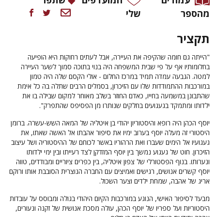
מהספר
שלי
תקציר
"הייתה גם חומה שהקיפה את העיירה, אבל לעתים רחוקות היא הופיעה
בחלומותיו אף על פי שבית המשפחה היה בנוי בתוכה סמוך לשער העיירה
למטה. הגבעה עמדה תמיד במרכז החלום - אולי הקסם שלה היה טמון
במורכבות ההתמודדות שלו עם הזיכרון, בסמלים הרבים שתלה בה כל אימת
שהתבונן במשמעה בחייו, כאדם החוזר בשלב מאוחר למקום שבילה בו את
ילדותו ומתמקד בגעגועים בחלקים שנותרו מן הפסיפס שהתפרק".
יוסף הכהן היה רופא והיסטוריון יהודי בן איטליה של המאה השש-עשרה. ברומן
היסטורי זה מעלה יוסף בערוב ימיו את סיפור אהבתו אל האשה שאתו, את
געגועיו אל הימים שעברו ואת הרהוריו באשר לכוחם של ההיסטוריה ושל עיצוב
הזיכרון. חוט של געגוע נמשך בין יוסף המזדקן לצד רעייתו ובין ימי ילדותו
ונערותו. בנוף הפסטורלי של צפון איטליה, בין כפרים ציוריים ומבודדים, טווה
יוסף קשרים אנושים, רגישים ואמיצים עם החברה הנוצרית הסובבת אותו ורוקם
אריג של אהבה, שמחת ילדים וצער השכול.
מבעד לסיפור האישי, הנוגע במורכבות הקיום היהודי בגולה ומבוסס על עובדות
היסטוריות ועל ספריו של יוסף הכהן, עולה מסכת אנושית של זקנה ונעורים,