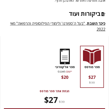
אהבה ותודעת היותו של האדם בן חלוף.
ביקורות ועוד
כיכר השבת
, "בעל ה'ספורנו' ולימודי הפילוסופיה והרפואה" מאי
2022
ספר מודפס
ספר אלקטרוני
יישום
מאגנס
$20
$27
$30
הנחת אתר ספר מודפס
$27
$30