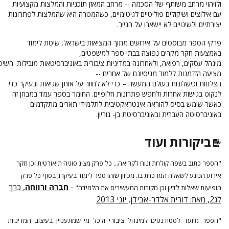
ולזיהוי מרחב משותף של הסכמה -- מרחב המאזן תוכניות והמלצות מקצועיות
עם אילוצים ושיקולים פוליטיים לגיטימיים, כשהמטרה היא
שהמלצות לפתרונות
יצירתיים
ולשינויים לא יישארו על הנייר.
פרקי
הספר
מבוססים
על
אירועים מתוך המציאות בישראל. שיטת לימוד
באמצעות חקר מקרים נפוצה
בבתי
ספר למשפטים
,
מינהל
עסקים,
רפואה,
ולאחרונה
במדיניוּת
ציבורית
באוניברסיטאות
מובילות.
השיטה
מציעה
הזדמנות
ללמוד
מניסיונם
של
אחרים --
הצלחות
וכישלונות
בעולם
המעשה – כדי לא לחזור על אותן שגיאות
ובעיקר כדי
לנקוט בגישות אחרות ולחפש
פתרונות
חלופיים. החומר בספר עמד במבחן זה
כאשר שימש בסיס להוראה אינטראקטיבית לתלמידי תארים מתקדמים
באוניברסיטה העברית ובאוניברסיטת בן- גוריון.
ביקורות ועוד
"הספר כתוב בשפה קולחת ונוח לקריאה... כל פרק מציג סוגיה תיאורטית וכן חקר
אירוע הנוגע לשאלה המרכזית בו. מכיוון שזהו ספר לימוד בעיקרו, בסוף כל פרק
-
חברה ורווחה
,
כרך
מופיעות שאלות לדיון וכן מקורות המעשירים את הלמידה"
לג2, מאת: דורית אלדר-אבידן, יוני 2013
"הספר מיועד לסטודנטים למינהל ציבורי ולכל מי שמתעניין בעיצוב המדיניות