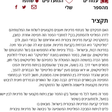
עמודים
המועדפים
שתפו
מהספר
שלי
תקציר
האם
תפקידם
של
מנתחי
מדיניות
ויועצים
מקצועיים
לשלוח
את
המלצותיהם
לדרג
הפוליטי
ולהסתפק
בכך
?
למחברי
הספר
הזה
תפיסה
אחרת
.
כמובן
,
בדמוקרטיה
קביעת
מדיניות
ציבורית
היא
אחריותם
של
נבחרי
העם
,
ולכן
"
פוליטיקה
"
היא
הכרחית
בקביעת
מדיניות
.
אמנם
יצא
לה
שם
רע
וסר
חינה
במדינות
רבות
,
ובישראל
-
בגלל
ציפיות
שלא
התממשו
וגם
בשל
התנהגותם
של
פוליטיקאים
.
עם
זאת
,
בספר
השימוש
במונח
"
פוליטיקה
"
הוא
ניטרלי
לחלוטין
מתוך
הכרה
במשימה
הקשה
המוטלת
על
כתפיהם
של
פוליטיקאים
בעלי
חזון
,
מסוּרים
וישרי
דרך
.
בה בשעה, אין
צורך
שהעוסקים
בניתוח
מדיניות
יהפכו
לפוליטיקאים
,
או
יראו
עצמם
מעין
"
עוזרים
פוליטיים
"
של
הנבחרים
.
להפך
,
מכיוון
שהגדר
המפרידה
בין
התחומים
אינה
מסומנת
,
חשוב
להכיר
הן
בתחומי
החפיפה
והן
באזורים
הנפרדים
.
הבנה
טובה
של
האזורים
הנפרדים
חיונית
לגיבוש
מדיניות
מקצועית
וליישומה
ולחיזוקה
של
הדמוקרטיה
.
ספר
זה
מיועד
לכל
מי
שפועל
בקו
התפר
שבין
ניתוח
מקצועי
של
מדיניוּת
לבין
יישומה
בפועל, ולמתעניינים בשיפור
תהליכי
קביעת
המדיניוּת
הציבורית
בישראל.
מובאים בו
כלים
לניתוח
הסביבה
הפוליטית
המשפיעה
על גיבושה
של
מדיניוּת
ציבורית