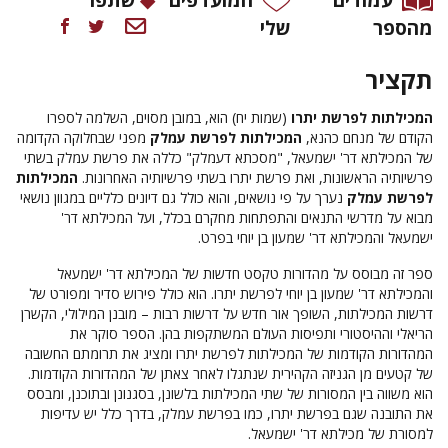
מהספר
שלי
תקציר
המכילתות לפרשת יתרו
(שמות יח) הוא, במובן מסוים, השלמה לספרו
הקודם של מנחם כהנא,
המכילתות לפרשת עמלק
מפני שבחלוקה הקדומה
של המכילתא דר' ישמעאל, "מסכתא דעמלק" כללה את פרשת עמלק בשתי
פרשיותיה הראשונות, ואת פרשת יתרו בשתי פרשיותיה האחרונות.
המכילתות
לפרשת עמלק
נערך על פי נושאים, והוא כולל גם דיונים כלליים במגוון נושאי
מבוא על מדרשי התנאים והתפתחות מחקרם בכלל, ועל המכילתא דר'
ישמעאל והמכילתא דר' שמעון בן יוחי בפרט.
ספר זה מבוסס על מהדורות טקסט חדשות של המכילתא דר' ישמעאל
והמכילתא דר' שמעון בן יוחי לפרשת יתרו. הוא כולל פירוש סדיר ומפורט של
דרשות המכילתות, השופך אור חדש על דרשות רבות – מובנן המילולי, הקשרן
הריאלי וההיסטורי ותפיסות העולם המשתקפות בהן. הספר סוקר את
המהדורות הקודמות של המכילתות לפרשת יתרו ומציג את תרומתם החשובה
של קטעים מן הגניזה הקהירית שנתגלו לאחר צאתן של המהדורות הקודמות.
הוא משווה בין המסורות של שתי המכילתות בלשונן, בסגנונן ובתוכנן, ומבסס
את התובנה שגם בפרשת יתרו, כמו בפרשת עמלק, בדרך כלל יש עדיפות
למסורת של מכילתא דר' ישמעאל.