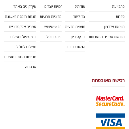
כתבי עת
אודותינו
זכויות יוצרים
איך קונים באתר
סדרות
צרו קשר
מדיניות פרטיות
הנחת הזמנה ראשונה
הוצאת אקדמון
מועצה מדעית
תנאי שימוש
ספרים אלקטרוניים
הוצאות ספרים מתארחות
דירקטוריון
פרס ברטל
דמי טיפול ומשלוח
הגשת כתב יד
משלוח לחו"ל
מדיניות החזרת מוצרים
אבטחה
רכישה מאובטחת