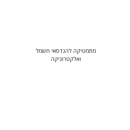
הנחת אתר ספר מודפס
$35
$39
מתמטיקה להנדסאי חשמל
ואלקטרוניקה
אברהם שמרון