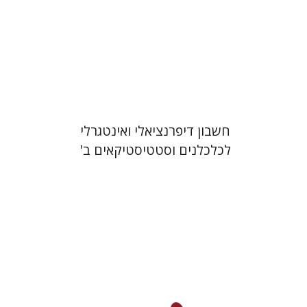
הנחת אתר ספר מודפס
$16
$18
חשבון דיפרנציאלי ואינטגרלי
לכלכלנים וסטטיסטיקאים ב'
פיאנה יעקובזון
דבורה טולדנו קטעי