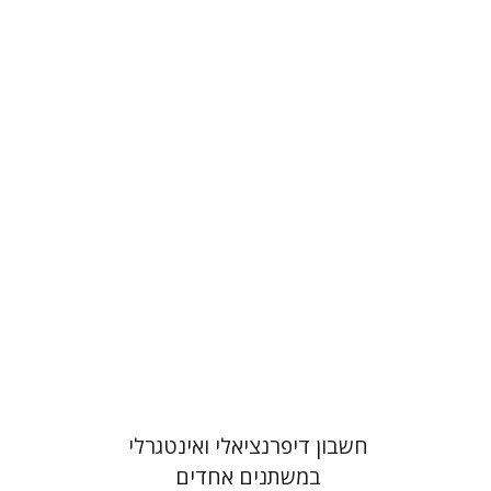
אברמוביץ בומה
מרים ברזינה
לודמילה שוורצמן
הנחת אתר ספר מודפס
$32
$35
חשבון דיפרנציאלי ואינטגרלי
במשתנים אחדים