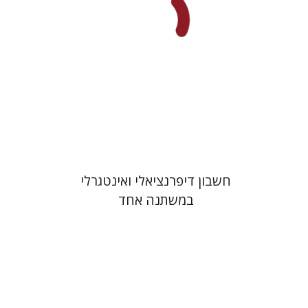
דוד שוחט
הנחת אתר ספר מודפס
$41
$46
חשבון דיפרנציאלי ואינטגרלי
במשתנה אחד
אילון סולן
מיכאל משלר
שמואל זמיר