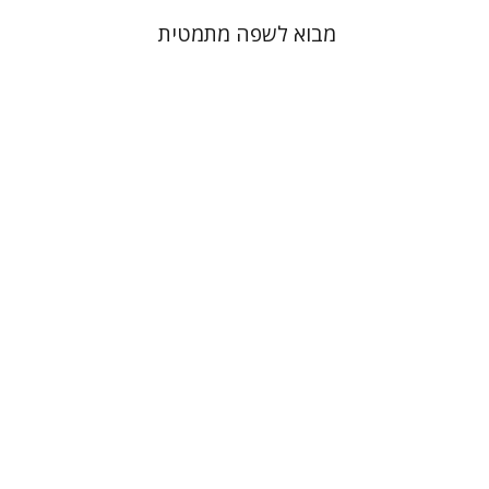
מבוא לשפה מתמטית
משה שוורץ
הנחת אתר ספר מודפס