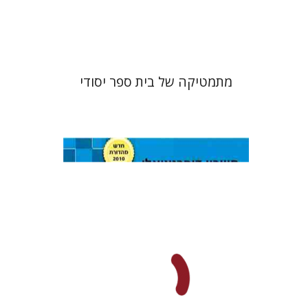
$35
$39
מתמטיקה של בית ספר יסודי
יוסף קלמנוביץ'
תום צוקרברג
אלברט דואק
סטס סוקולינסקי