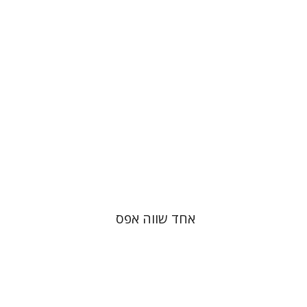
הנחת אתר ספר מודפס
$28
$31
אחד שווה אפס