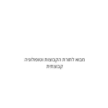
הנחת אתר ספר מודפס
$26
$29
מבוא לתורת הקבוצות וטופולוגיה
קבוצתית
נצה מובשוביץ-הדר
ג'ון ווב