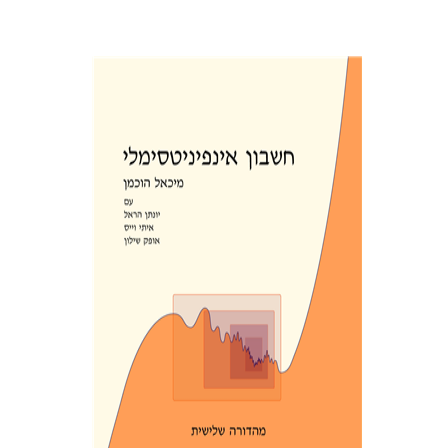
אופק שילון
מיכאל הוכמן
יונתן
הראל
איתי וייס
הנחת אתר ספר מודפס
$39
$43