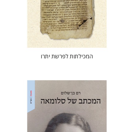
הנחת אתר ספר מודפס
$41
$46
המכילתות לפרשת יתרו
רם בן-שלום