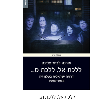
אורנה לביא-פלינט
הנחת אתר ספר מודפס
$38
$42
ללכת אל, ללכת מ...