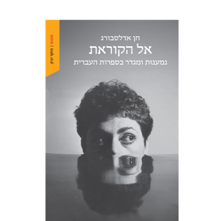
חן אדלסבורג
הנחת אתר ספר מודפס
$38
$42