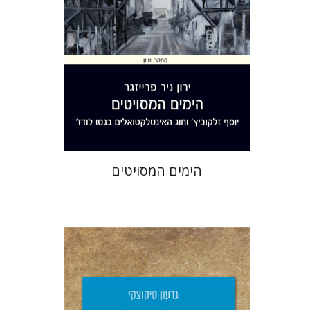
הנחת אתר ספר מודפס
$32
$35
הימים המסויטים
גדעון טיקוצקי
יפעת וייס