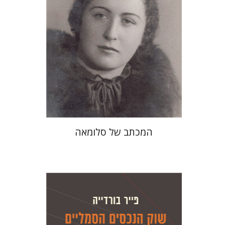
הנחת אתר ספר מודפס
$41
$46
המכתב של סלומאה
פייר בורדייה
ז'יזל ספירו
אמוץ גלעדי
ז'יזל ספירו
אמוץ גלעדי