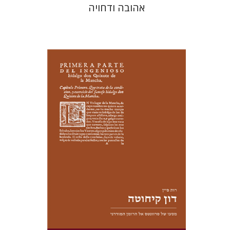
אהובה ודחויה
רות פיין
יעל שרם
הנחת אתר ספר מודפס
$28
$31