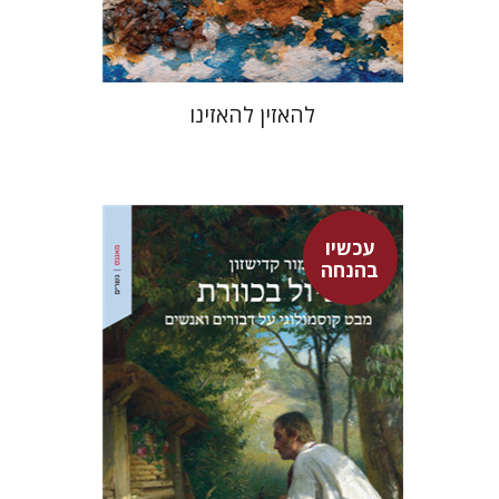
$48
$53
להאזין להאזינו
עכשיו
בהנחה
מור קדישזון