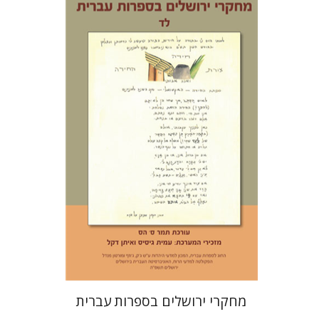
תמר ס' הס
הנחת אתר ספר מודפס
$30
$33
מחקרי ירושלים בספרות עברית