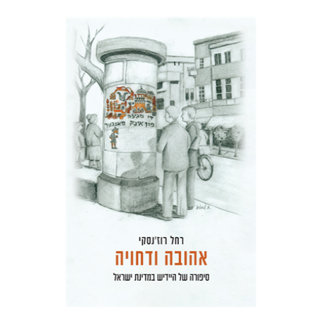
רחל רוז'נסקי
דוד בן-נחום
הנחת אתר ספר מודפס
$41
$46