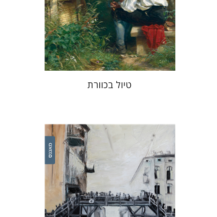
עכשיו בהנחה
$34
$46
טיול בכוורת
ירון ניר פרייזגר