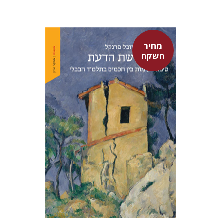
מחיר
השקה
יובל פרנקל
מחיר השקה
$32
$46