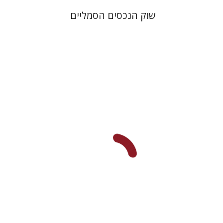
שוק הנכסים הסמליים
שרה סבירי
הנחת אתר ספר מודפס