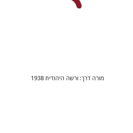
מחיר השקה
$29
$42
מורה דרך: ורשה היהודית 1938
מנחם יצחק כהנא