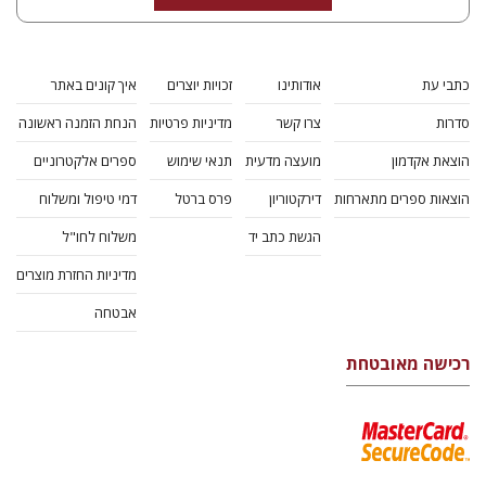
אורנה לביא-פלינט
הנחת אתר ספר מודפס
$38
$42