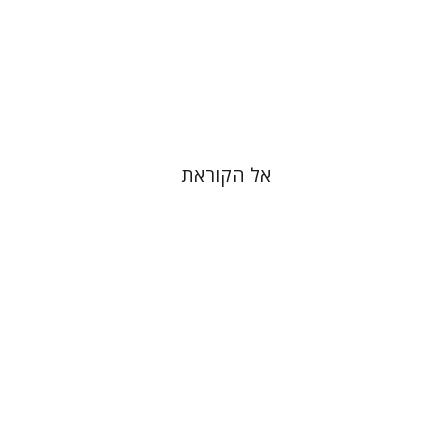
הנחת אתר ספר מודפס
$38
$42
אל הקוראת
יוחנן סטנפילד