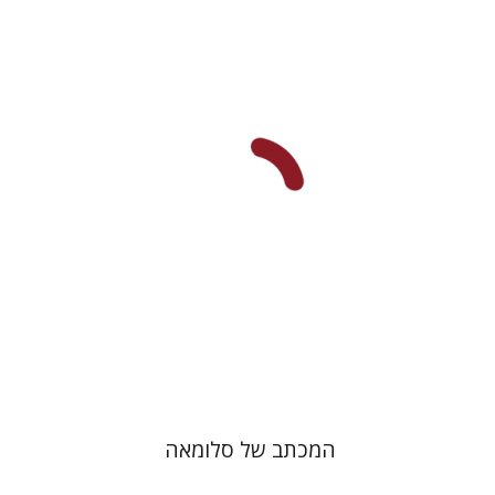
רם בן-שלום
הנחת אתר ספר מודפס
$41
$46
המכתב של סלומאה