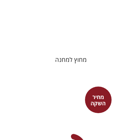
מחיר השקה
$29
$42
מחוץ למחנה
מחיר
השקה
בני מר