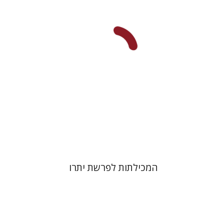
הנחת אתר ספר מודפס
$41
$46
המכילתות לפרשת יתרו