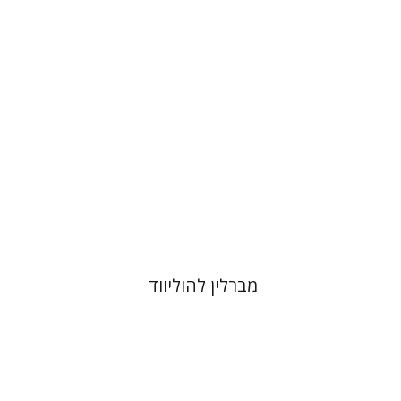
הנחת אתר ספר מודפס
$41
$46
מברלין להוליווד