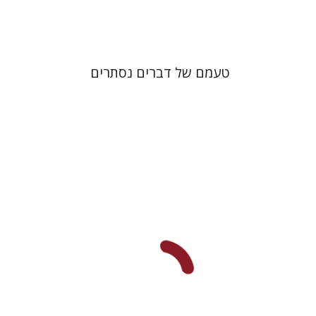
$32
$35
טעמם של דברים נסתרים
חן אדלסבורג