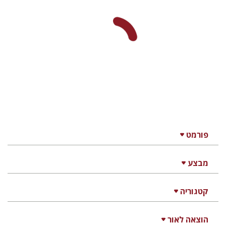
ירון ניר פרייזגר
הנחת אתר ספר מודפס
$32
$35