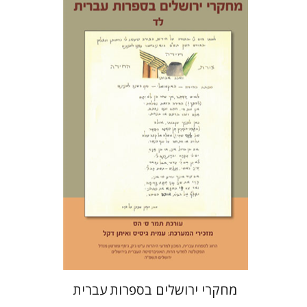
תמר ס' הס
הנחת אתר ספר מודפס
$30
$33
מחקרי ירושלים בספרות עברית