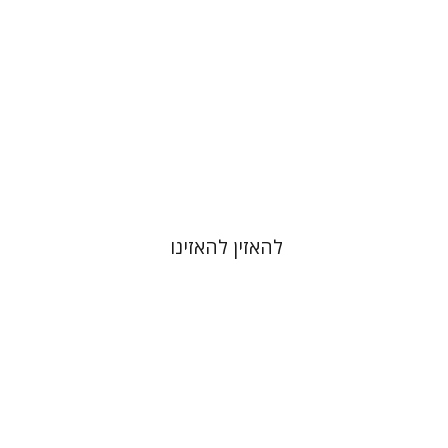
הנחת אתר ספר מודפס
$48
$53
להאזין להאזינו
יובל ריבלין