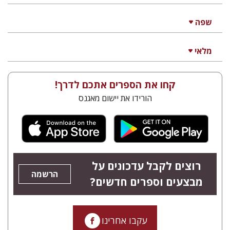
גדעון טיקוצקי
יפעת וייס
הנחת אתר ספר מודפס
$25
$28