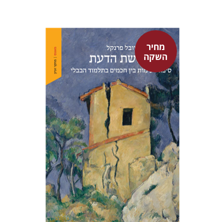
מחיר
השקה
יובל פרנקל
מחיר השקה
$32
$46