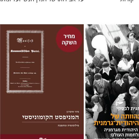
מחיר
השקה
פיני איפרגן
קי
ורצקי
מחיר השקה
מחיר השקה
$22
$31
$24
$34