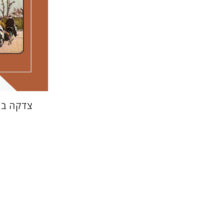
הנחת
צדקה בח
לורה אנגל
מירי א
דורון מגן