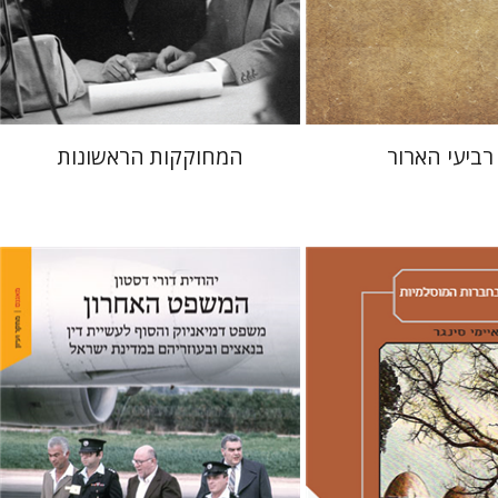
 אתר ספר מודפס
הנחת אתר ספר מודפס
$38
$25
$42
$28
 רביעי הארור
המחוקקות הראשונות
ר
ן
אבנר גלעדי
מירי
ענן ריין
יהודית דורי דסטון