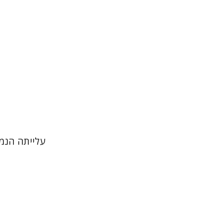
הנחת
עלייתה הנמ
רם בן-שלו