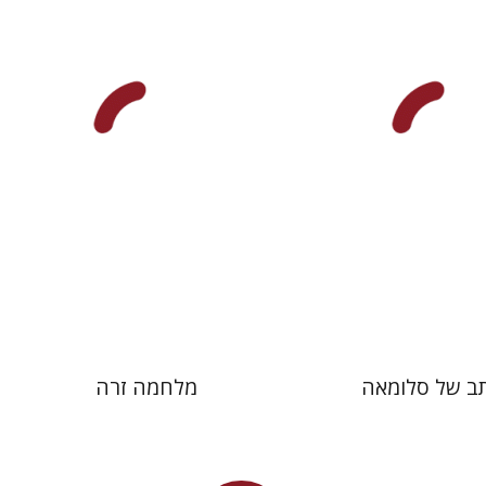
דן דינר
שאול מרמרי
 אתר ספר מודפס
הנחת אתר ספר מודפס
$32
$41
$35
$46
ב של סלומאה
מלחמה זרה