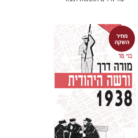
מחיר
השקה
בני מר
מחיר השקה
$29
$42