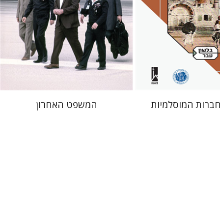
 אתר ספר מודפס
הנחת אתר ספר מודפס
$41
$41
$46
$46
ברות המוסלמיות
המשפט האחרון
אריה דיין
שטיין
ליאב-פלדון