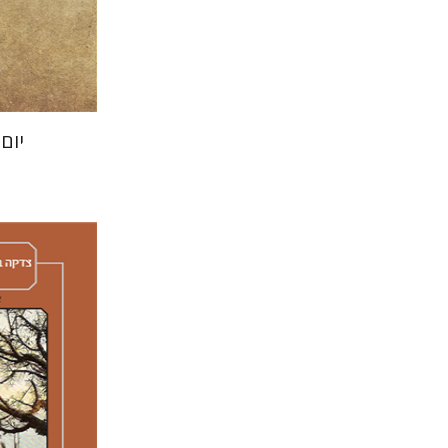
הנחת
יום
איימי סינג
יצחק ח
אליאב-פלדון
ר
דורון מגן