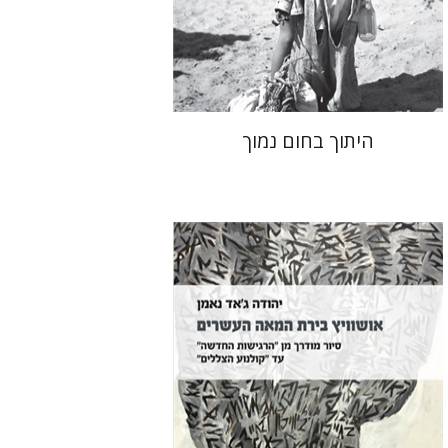
הנחת אתר ספר מודפס
$41
$46
היתוך בחום נמוך
יהודה ג'אד נאמן