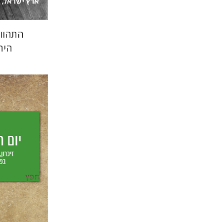
התהוו
היה
יחיאל ויצמ
יפעת וי