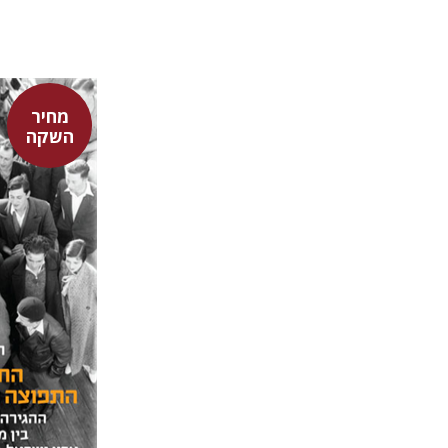
מחיר
השקה
חגית לבס
מאירה ט