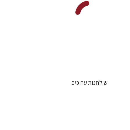
הנחת אתר ספר מודפס
$41
$46
שולחנות ערוכים