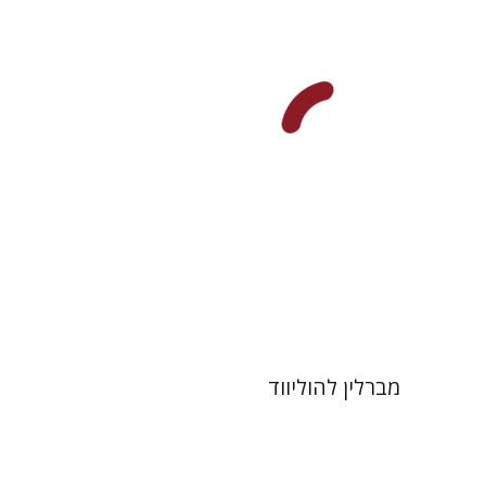
יובל ריבלין
הנחת אתר ספר מודפס
$41
$46
מברלין להוליווד