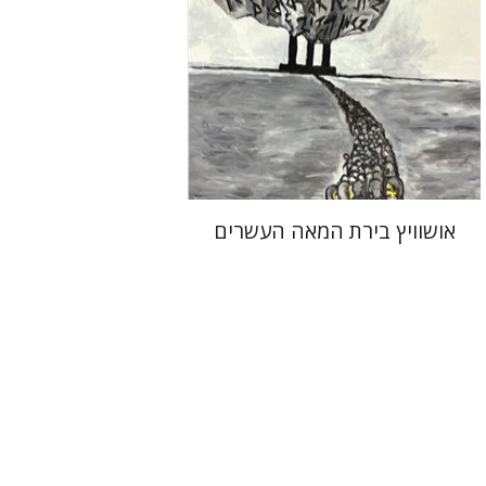
הנחת אתר ספר מודפס
$32
$35
אושוויץ בירת המאה העשרים
דנה קפלן
נתן וסרמן
זאב וייס
יאיר פורסטנברג