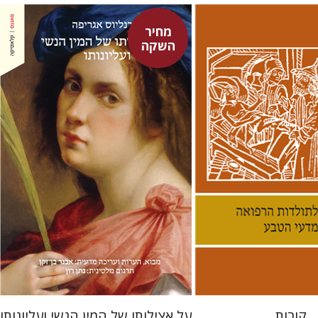
מחיר
השקה
היינריך קורנליוס אגריפה
לינס
אבנר בן-זקן
נתן רון
 אתר ספר מודפס
מחיר השקה
$22
$38
$31
$42
קורות
על אצילותו של המין הנשי ועליונותו