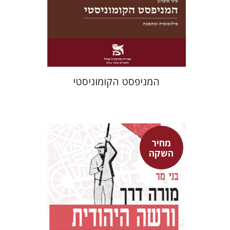
מחיר השקה
$22
$31
המניפסט הקומוניסטי
מחיר
השקה
בני מר