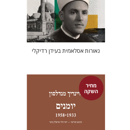
מחיר השקה
$24
$35
נאורות אסלאמית בעידן רדיקלי
מחיר
השקה
היינריך מנדלסון
יוסי הלר
מישלין ביבי
יוסי הלר
מישלין ביבי