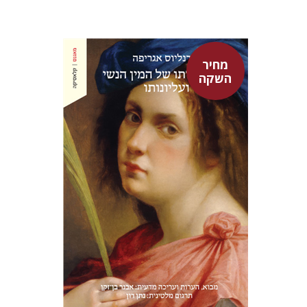
מחיר
השקה
היינריך קורנליוס אגריפה
אבנר בן-זקן
נתן רון
מחיר השקה
$22
$31