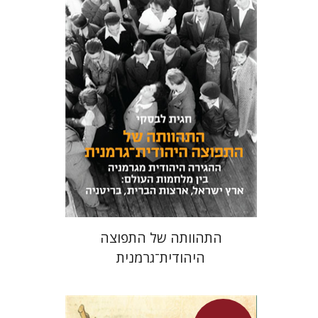
חגית לבסקי
מאירה טורצקי
מחיר השקה
$24
$34
התהוותה של התפוצה
היהודית־גרמנית