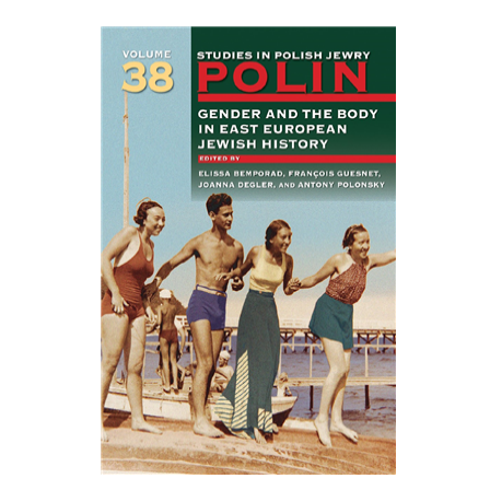
François Guesnet
Elissa
Joanna Degler
Bemporad
אנטוני
פולונסקי
הנחת אתר ספר מודפס
$68
$75