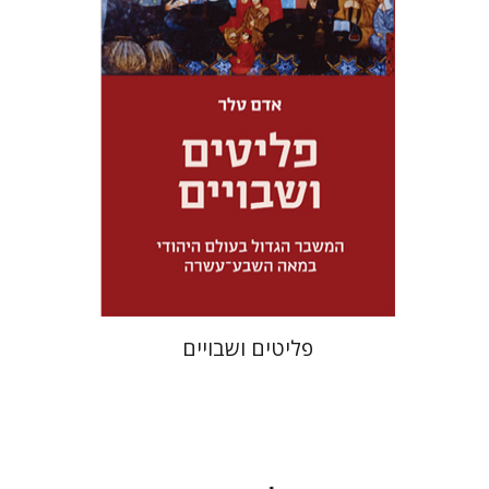
מחיר השקה
$32
$46
פליטים ושבויים