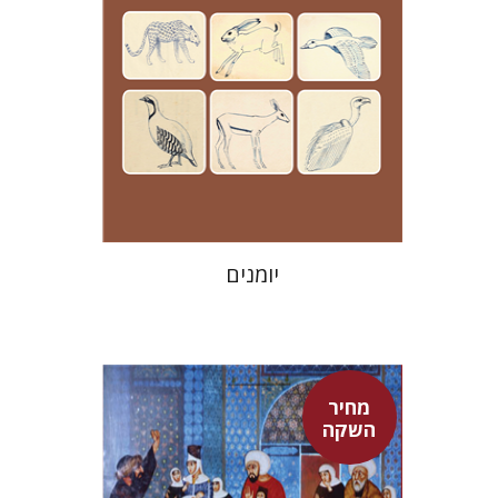
מחיר השקה
$24
$35
יומנים
מחיר
השקה
אדם טלר
דורון מגן