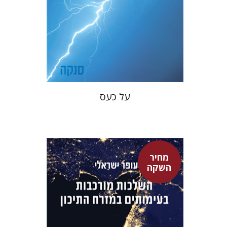
מחיר השקה
$22
$31
על כעס
מחיר
השקה
עופר ישראלי
גיא הרלינג