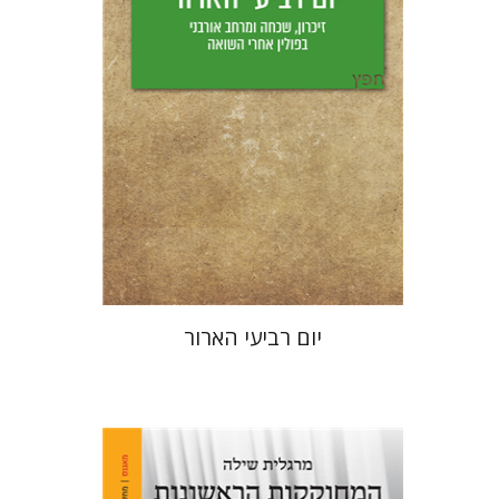
הנחת אתר ספר מודפס
$25
$28
יום רביעי הארור