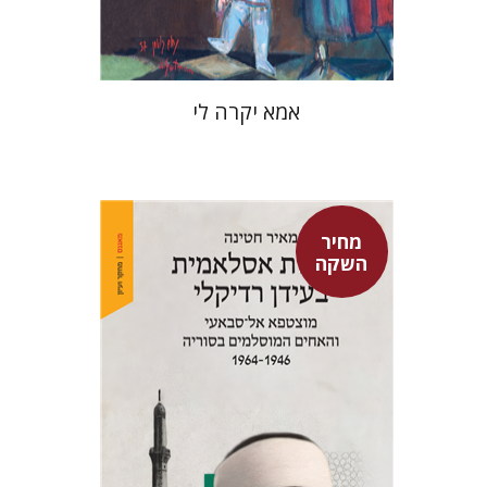
$37
$53
אמא יקרה לי
מחיר
השקה
מאיר חטינה