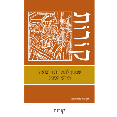
קנת קולינס
הנחת אתר ספר מודפס
$38
$42
קורות