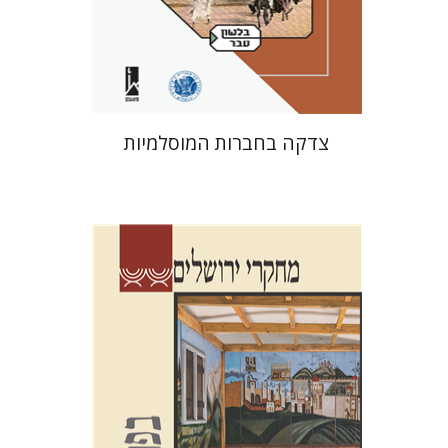
הנחת אתר ספר מודפס
$41
$46
צדקה בחברות המוסלמיות
שלום צבר
גלית חזן-רוקם
הגר
סלמון