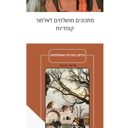
מתכונים מושלמים לאלתור
קומדיות
איימי סינגר
יצחק חן
אבנר גלעדי
מירי
אליאב-פלדון
רענן ריין
דורון מגן