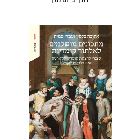
אהובה בלקין
עמרי סמית
הנחת אתר ספר מודפס
$38
$42