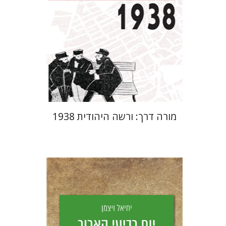
מחיר השקה
$29
$42
מורה דרך: ורשה היהודית 1938
יחיאל ויצמן
יפעת וייס