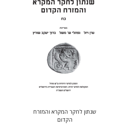
ערן ויזל
נפתלי ש' משל
ברוך
יעקב שורץ
הנחת אתר ספר מודפס
$41
$46
שנתון לחקר המקרא והמזרח
הקדום