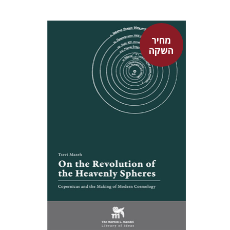
מחיר
השקה
צבי מזא"ה
אלישבע הרשלר
מחיר השקה
$24
$35