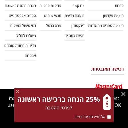
סדרות
צרו קשר
מדיניות פרטיות
הנחת הזמנה ראשונה
הוצאת אקדמון
מועצה מדעית
תנאי שימוש
ספרים אלקטרוניים
הוצאות ספרים מתארחות
דירקטוריון
פרס ברטל
דמי טיפול ומשלוח
הגשת כתב יד
משלוח לחו"ל
מדיניות החזרת מוצרים
אבטחה
רכישה מאובטחת
25% הנחה ברכישה ראשונה
magnespress.co.il uses cookies to give you the best
user experience. Using this website means you're OK
לפרטי ההטבה
with this.
אל תציג הודעה זו שוב
Find out more about our
cookies policy