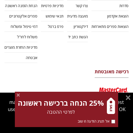
סדרות
צרו קשר
מדיניות פרטיות
הנחת הזמנה ראשונה
הוצאת אקדמון
מועצה מדעית
תנאי שימוש
ספרים אלקטרוניים
הוצאות ספרים מתארחות
דירקטוריון
פרס ברטל
דמי טיפול ומשלוח
הגשת כתב יד
משלוח לחו"ל
מדיניות החזרת מוצרים
אבטחה
רכישה מאובטחת
25% הנחה ברכישה ראשונה
magnespress.co.il uses cookies to give you the best
user experience. Using this website means you're OK
לפרטי ההטבה
with this.
אל תציג הודעה זו שוב
Find out more about our
cookies policy