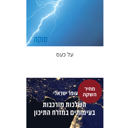
מחיר השקה
$22
$31
על כעס
מחיר
השקה
עופר ישראלי
גיא הרלינג