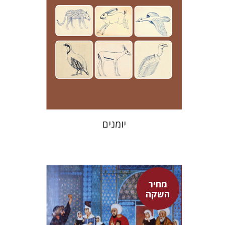
מחיר השקה
$24
$35
יומנים
מחיר
השקה
אדם טלר
דורון מגן