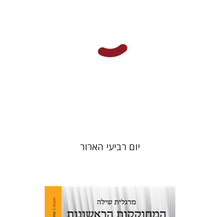
הנחת אתר ספר מודפס
$25
$28
יום רביעי הארור