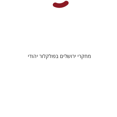
הנחת אתר ספר מודפס
$32
$35
מחקרי ירושלים בפולקלור יהודי
יהודית דורי דסטון