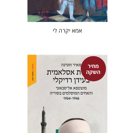
$37
$53
אמא יקרה לי
מחיר
השקה
מאיר חטינה