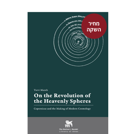
מחיר
השקה
צבי מזא"ה
אלישבע הרשלר
מחיר השקה
$24
$35