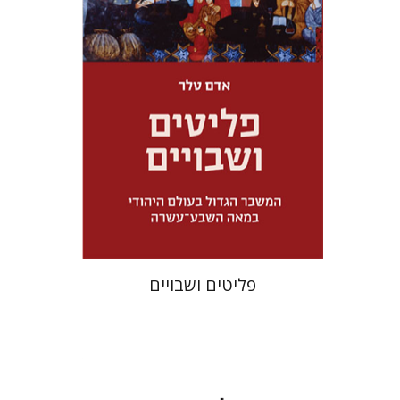
מחיר השקה
$32
$46
פליטים ושבויים