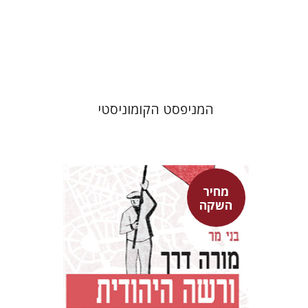
מחיר השקה
$22
$31
המניפסט הקומוניסטי
מחיר
השקה
בני מר