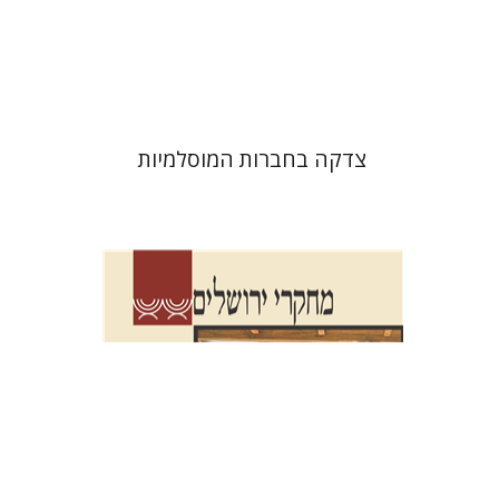
הנחת אתר ספר מודפס
$41
$46
צדקה בחברות המוסלמיות
שלום צבר
גלית חזן-רוקם
הגר
סלמון