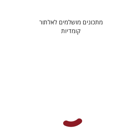
מתכונים מושלמים לאלתור
קומדיות
איימי סינגר
יצחק חן
אבנר גלעדי
מירי
אליאב-פלדון
רענן ריין
דורון מגן