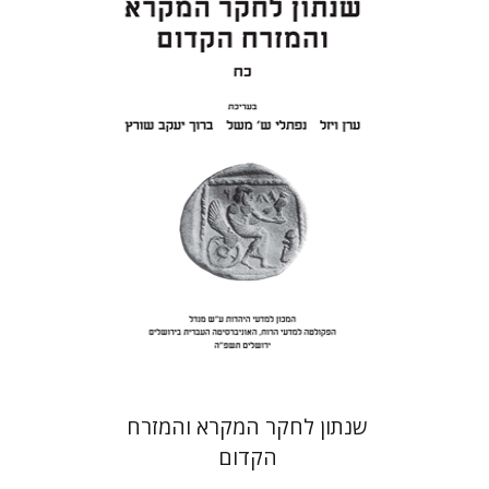
ערן ויזל
נפתלי ש' משל
ברוך
יעקב שורץ
הנחת אתר ספר מודפס
$41
$46
שנתון לחקר המקרא והמזרח
הקדום