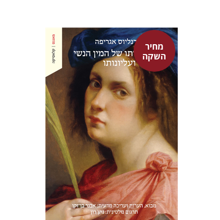
מחיר
השקה
היינריך קורנליוס אגריפה
אבנר בן-זקן
נתן רון
מחיר השקה
$22
$31