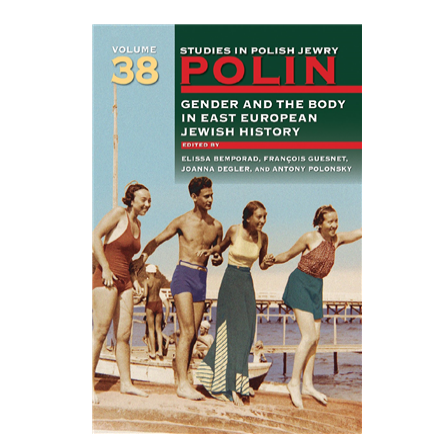
François Guesnet
Elissa
Joanna Degler
Bemporad
אנטוני
פולונסקי
הנחת אתר ספר מודפס
$68
$75