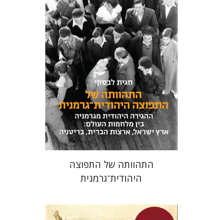
חגית לבסקי
מאירה טורצקי
מחיר השקה
$24
$34
התהוותה של התפוצה
היהודית־גרמנית