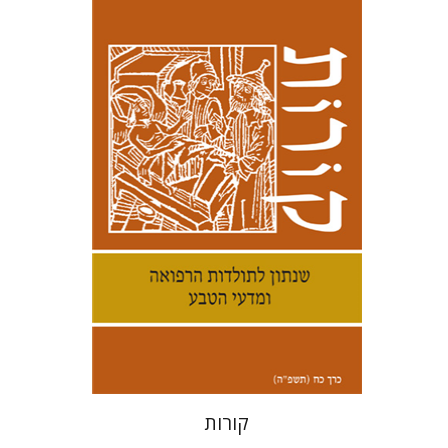
קנת קולינס
הנחת אתר ספר מודפס
$38
$42
קורות