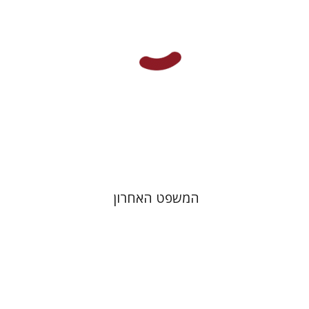
הנחת אתר ספר מודפס
$41
$46
המשפט האחרון