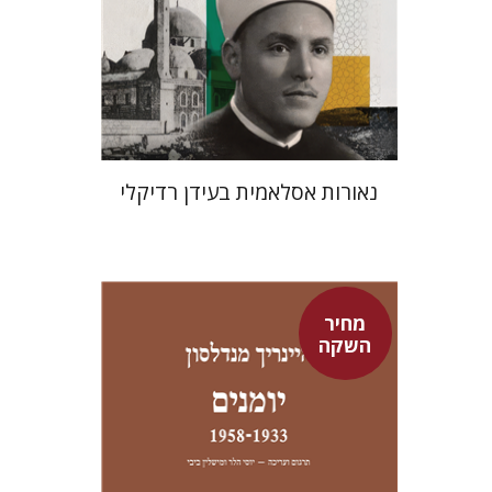
מחיר השקה
$24
$35
נאורות אסלאמית בעידן רדיקלי
מחיר
השקה
היינריך מנדלסון
יוסי הלר
מישלין ביבי
יוסי הלר
מישלין ביבי