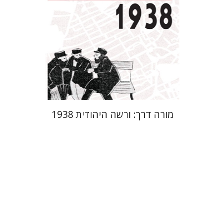
מחיר השקה
$29
$42
מורה דרך: ורשה היהודית 1938
יחיאל ויצמן
יפעת וייס