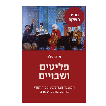
מחיר
השקה
אדם טלר
דורון מגן
מחיר השקה
$32
$46