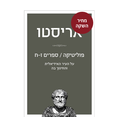
מחיר
השקה
אריסטו
עמית ברץ
מחיר השקה
$22
$31