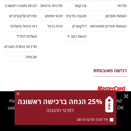
סדרות
צרו קשר
מדיניות פרטיות
הנחת הזמנה ראשונה
הוצאת אקדמון
מועצה מדעית
תנאי שימוש
ספרים אלקטרוניים
הוצאות ספרים מתארחות
דירקטוריון
פרס ברטל
דמי טיפול ומשלוח
הגשת כתב יד
משלוח לחו"ל
מדיניות החזרת מוצרים
אבטחה
רכישה מאובטחת
25% הנחה ברכישה ראשונה
magnespress.co.il uses cookies to give you the best
user experience. Using this website means you're OK
לפרטי ההטבה
with this.
אל תציג הודעה זו שוב
Find out more about our
cookies policy