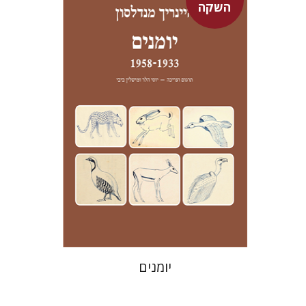
השקה
היינריך מנדלסון
יוסי הלר
מישלין ביבי
יוסי הלר
מישלין ביבי
מחיר השקה
$24
$35
יומנים