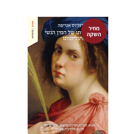
מחיר
השקה
היינריך קורנליוס אגריפה
אבנר בן-זקן
נתן רון
מחיר השקה
$22
$31