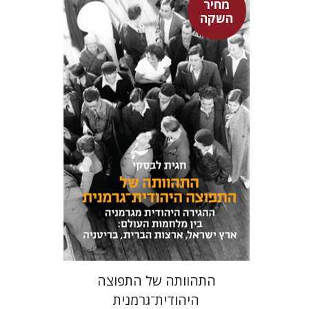
מחיר
השקה
חגית לבסקי
מאירה טורצקי
מחיר השקה
$24
$34
התהוותה של התפוצה
היהודית־גרמנית