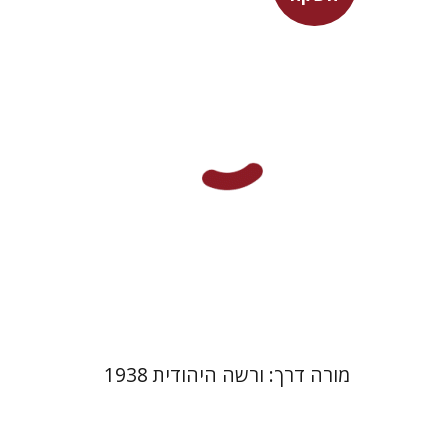
בני מר
מחיר השקה
$29
$42
מורה דרך: ורשה היהודית 1938