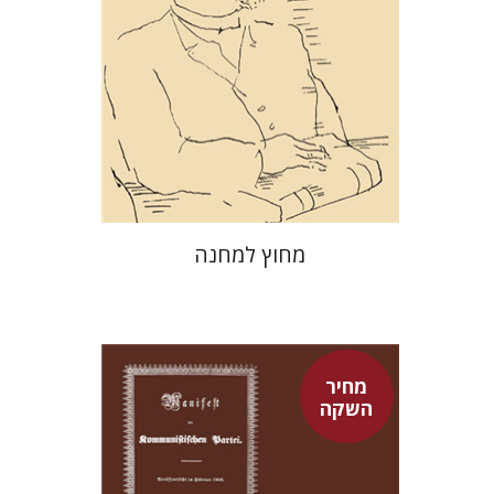
מחיר השקה
$29
$42
מחוץ למחנה
מחיר
השקה
פיני איפרגן