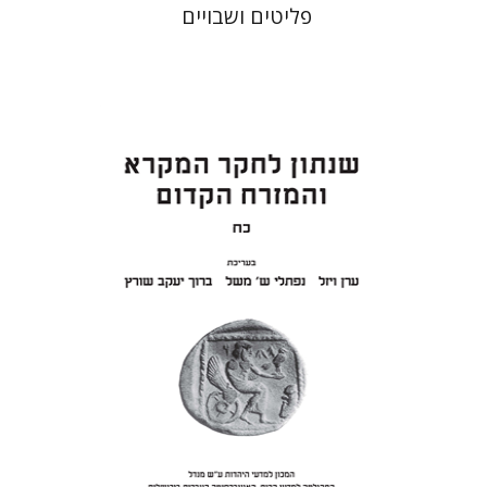
פליטים ושבויים
ערן ויזל
נפתלי ש' משל
ברוך
יעקב שורץ
הנחת אתר ספר מודפס
$41
$46