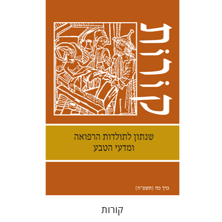
קנת קולינס
הנחת אתר ספר מודפס
$38
$42
קורות