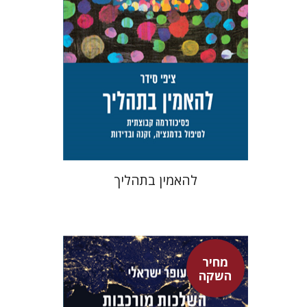
מחיר השקה
$29
$42
להאמין בתהליך
מחיר
השקה
עופר ישראלי
גיא הרלינג