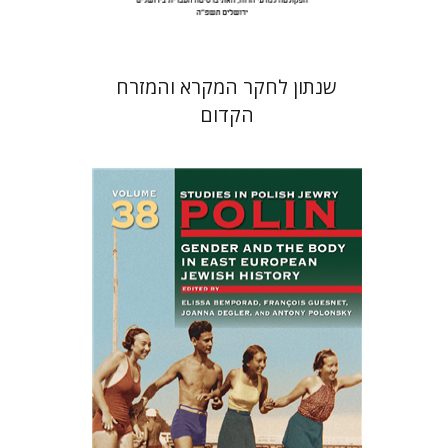
שנתון לחקר המקרא והמזרח
הקדום
François Guesnet
Elissa
Joanna Degler
Bemporad
אנטוני
פולונסקי