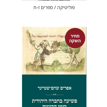
פוליטיקה / ספרים ז-ח
מחיר
השקה
אפרים שהם-שטיינר
מחיר השקה