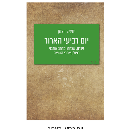
יחיאל ויצמן
יפעת וייס
הנחת אתר ספר מודפס
$25
$28
יום רביעי הארור