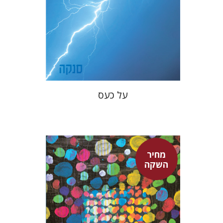
מחיר השקה
$22
$31
על כעס
מחיר
השקה
ציפי סידר
טלי סידר