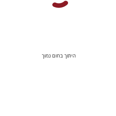
הנחת אתר ספר מודפס
$41
$46
היתוך בחום נמוך
אהובה בלקין
עמרי סמית