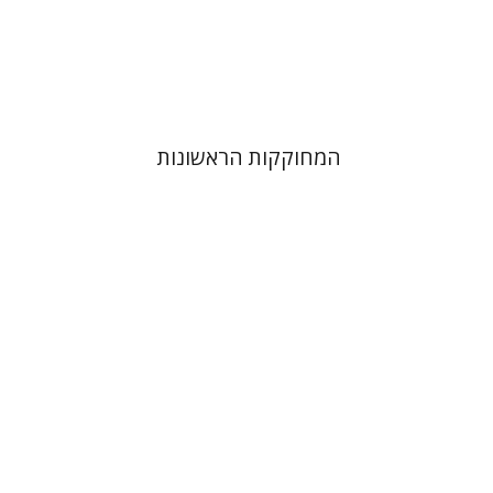
הנחת אתר ספר מודפס
$38
$42
המחוקקות הראשונות
הילה שלם בהרד