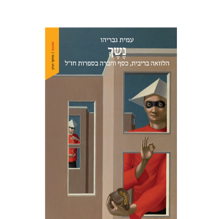
עמית גבריהו
הנחת אתר ספר מודפס
$38
$42