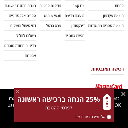
סדרות
צרו קשר
מדיניות פרטיות
הנחת הזמנה ראשונה
הוצאת אקדמון
מועצה מדעית
תנאי שימוש
ספרים אלקטרוניים
הוצאות ספרים מתארחות
דירקטוריון
פרס ברטל
דמי טיפול ומשלוח
הגשת כתב יד
משלוח לחו"ל
מדיניות החזרת מוצרים
אבטחה
רכישה מאובטחת
25% הנחה ברכישה ראשונה
magnespress.co.il uses cookies to give you the best
user experience. Using this website means you're OK
לפרטי ההטבה
with this.
אל תציג הודעה זו שוב
Find out more about our
cookies policy