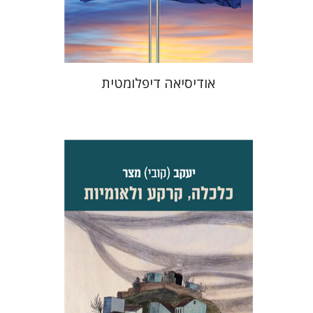
$38
$42
אודיסיאה דיפלומטית
יעקב (קובי) מצר
דפנה לוי