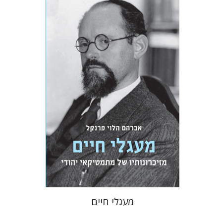
אברהם הלוי פרנקל
יסכה כהן-מנספילד
יאיר ליאל
שאולה פרנקל
הנחת אתר ספר מודפס
$32
$35
מעגלי חיים