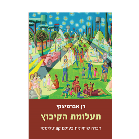
רן אברמיצקי
עמנואל לוטם
הנחת אתר ספר מודפס
$32
$35