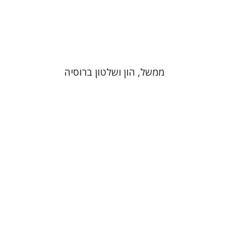
הנחת אתר ספר מודפס
$27
$30
ממשל, הון ושלטון ברוסיה
שרון אסיסקוביץ
יעקב (קובי) מצר