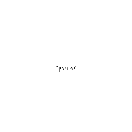
הנחת אתר ספר מודפס
$41
$46
"יש מאין"
אופק שילון
מיכאל הוכמן
יונתן
הראל
איתי וייס