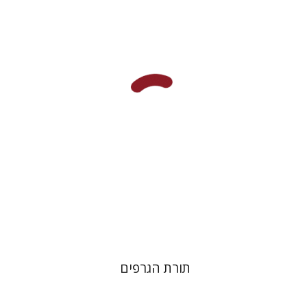
הנחת אתר ספר מודפס
$25
$28
תורת הגרפים