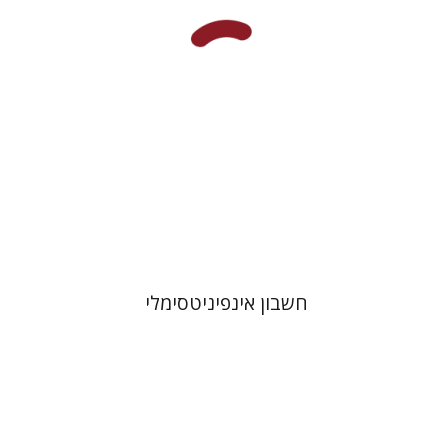
הנחת אתר ספר מודפס
$39
$43
חשבון אינפיניטסימלי