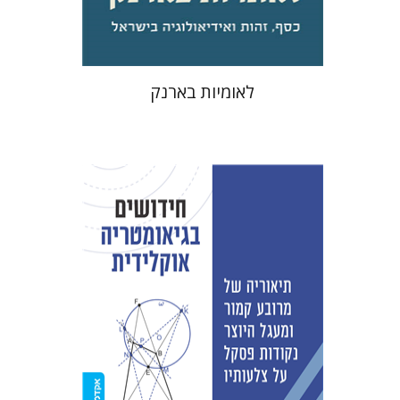
$31
$34
לאומיות בארנק
דוד פרייברט