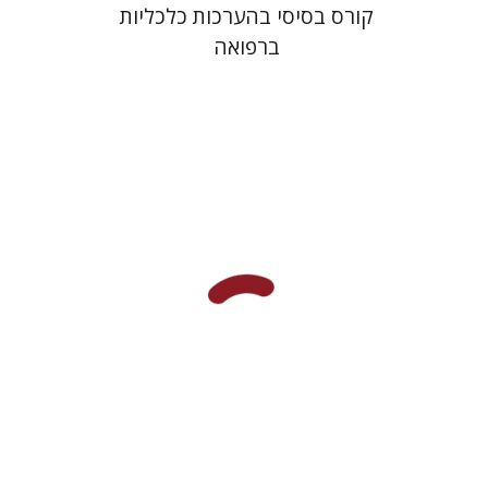
קורס בסיסי בהערכות כלכליות
ברפואה
דורון פודר
אלכס לובוצקי
אהוד דה
שליט
הנחת אתר ספר מודפס
$25
$28