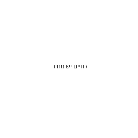
הנחת אתר ספר מודפס
$32
$35
לחיים יש מחיר
רונית איזנבך