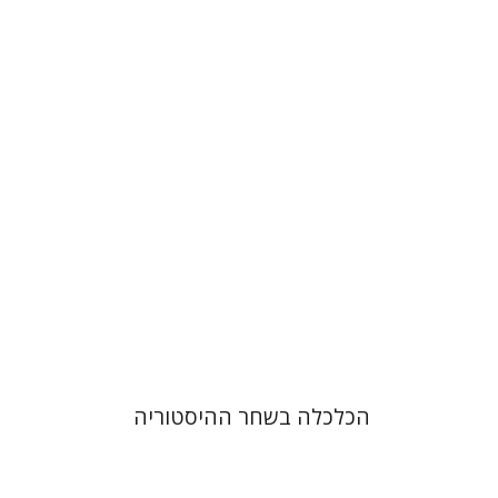
רפאל בנבנשתי
הנחת אתר ספר מודפס
$29
$32
הכלכלה בשחר ההיסטוריה