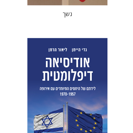
נשך
ליאור הרמן
גדי היימן
הנחת אתר ספר מודפס