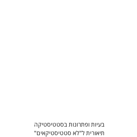
רונית איזנבך
הנחת אתר ספר מודפס
$19
$21
בעיות ופתרונות בסטטיסטיקה
תיאורית ל"לא סטטיסטיקאים"