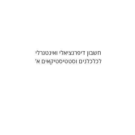
הנחת אתר ספר מודפס
$22
$25
חשבון דיפרנציאלי ואינטגרלי
לכלכלנים וסטטיסטיקאים א'
פיאנה יעקובזון
דבורה טולדנו קטעי
דוד שוחט