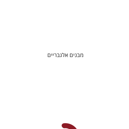
הנחת אתר ספר מודפס
$25
$28
מבנים אלגבריים
אופק שילון
מיכאל הוכמן
יונתן
הראל
איתי וייס