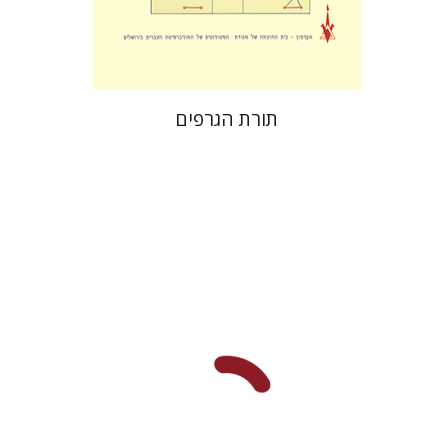
$25
$28
תורת הגרפים
דורון פודר
אלכס לובוצקי
אהוד דה
שליט