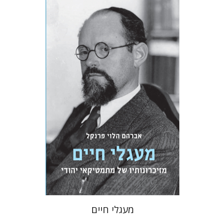
אברהם הלוי פרנקל
יסכה כהן-מנספילד
יאיר ליאל
שאולה פרנקל
הנחת אתר ספר מודפס
$32
$35
מעגלי חיים