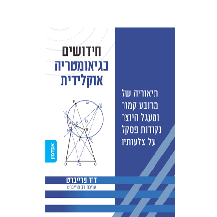
דוד פרייברט
הנחת אתר ספר מודפס
$38
$42