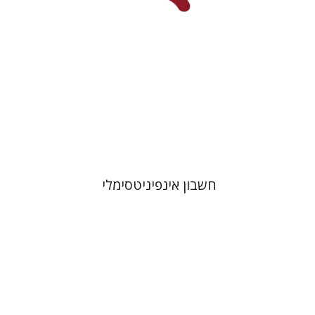
הנחת אתר ספר מודפס
$39
$43
חשבון אינפיניטסימלי
רז קופרמן