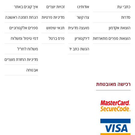
כתבי עת
אודותינו
זכויות יוצרים
איך קונים באתר
סדרות
צרו קשר
מדיניות פרטיות
הנחת הזמנה ראשונה
הוצאת אקדמון
מועצה מדעית
תנאי שימוש
ספרים אלקטרוניים
הוצאות ספרים מתארחות
דירקטוריון
פרס ברטל
דמי טיפול ומשלוח
הגשת כתב יד
משלוח לחו"ל
מדיניות החזרת מוצרים
אבטחה
רכישה מאובטחת