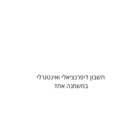
הנחת אתר ספר מודפס
$41
$46
חשבון דיפרנציאלי ואינטגרלי
במשתנה אחד
אילון סולן
מיכאל משלר
שמואל זמיר