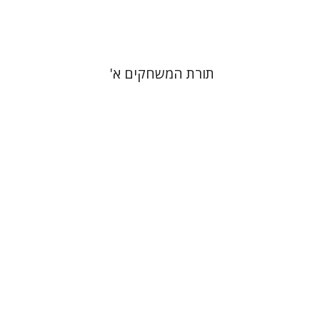
$19
$21
תורת המשחקים א'
אריאל אלמסי
סטס סוקולינסקי
אלברט דואק