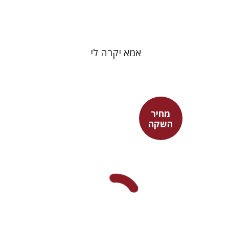
$37
$53
אמא יקרה לי
מחיר
השקה
מאיר חטינה