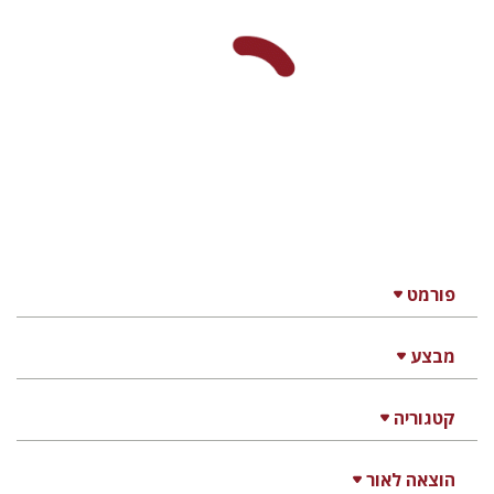
ערן ויזל
נפתלי ש' משל
ברוך
יעקב שורץ
הנחת אתר ספר מודפס
$41
$46
שנתון לחקר המקרא והמזרח
הקדום