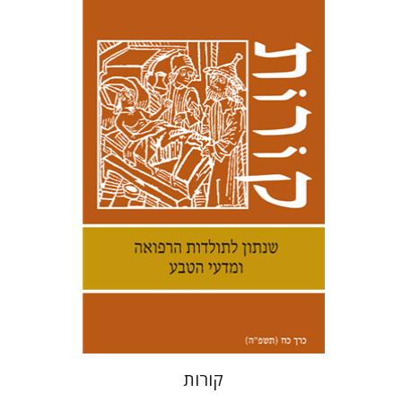
קנת קולינס
הנחת אתר ספר מודפס
$38
$42
קורות