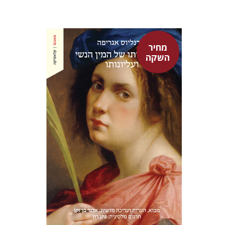
מחיר
השקה
היינריך קורנליוס אגריפה
אבנר בן-זקן
נתן רון
מחיר השקה
$22
$31