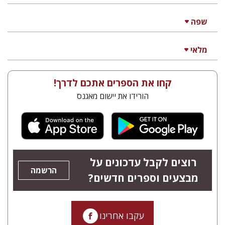
François Guesnet
Elissa
Joanna Degler
Bemporad
אנטוני
פולונסקי
הנחת אתר ספר מודפס
$68
$75