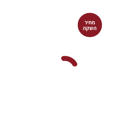
מחיר
השקה
צבי מזא"ה
אלישבע הרשלר
מחיר השקה
$24
$35