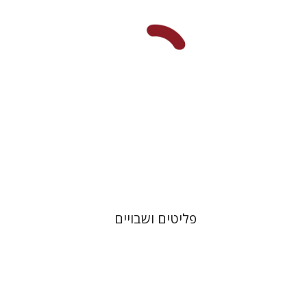
מחיר השקה
$32
$46
פליטים ושבויים