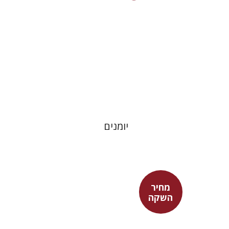
מחיר השקה
$24
$35
יומנים
מחיר
השקה
אדם טלר
דורון מגן