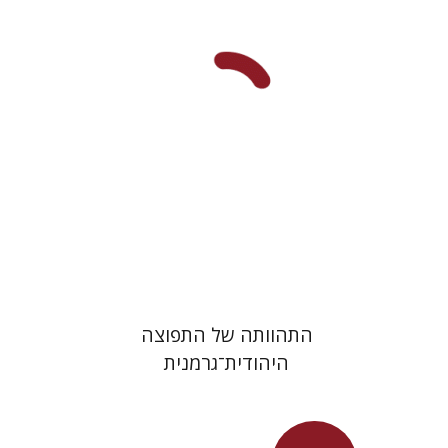
חגית לבסקי
מאירה טורצקי
מחיר השקה
$24
$34
התהוותה של התפוצה
היהודית־גרמנית