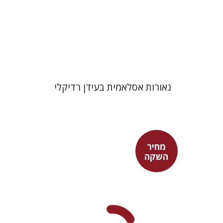
מחיר השקה
$24
$35
נאורות אסלאמית בעידן רדיקלי
מחיר
השקה
היינריך מנדלסון
יוסי הלר
מישלין ביבי
יוסי הלר
מישלין ביבי