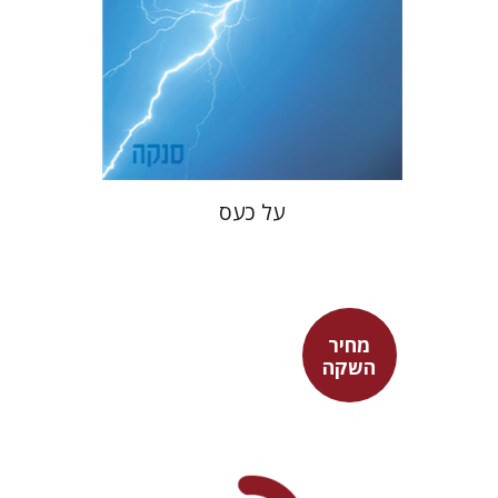
מחיר השקה
$22
$31
על כעס
מחיר
השקה
עופר ישראלי
גיא הרלינג