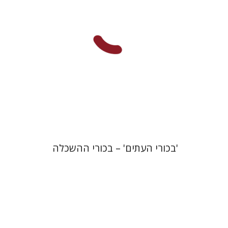
הנחת אתר ספר מודפס
$41
$46
'בכורי העתים' – בכורי ההשכלה