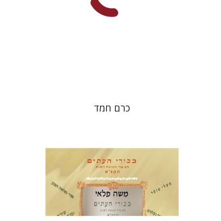
הנחת אתר ספר מודפס
$41
$46
כרם חמד
משה פלאי