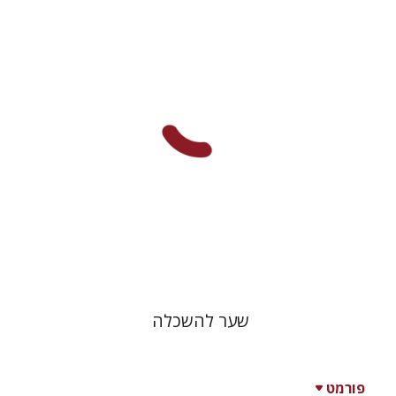
משה פלאי
הנחת אתר ספר מודפס
$51
$57
שער להשכלה
פורמט