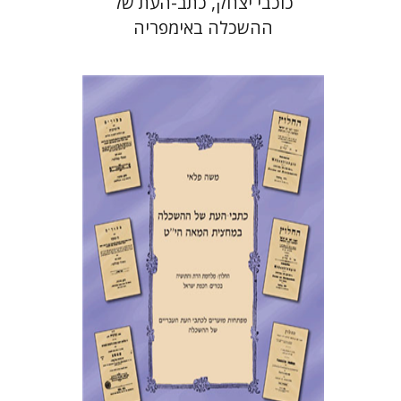
כוכבי יצחק, כתב-העת של
ההשכלה באימפריה
האוסטרו-הונגרית (1873-1845)
משה פלאי
הנחת אתר ספר מודפס
$41
$46