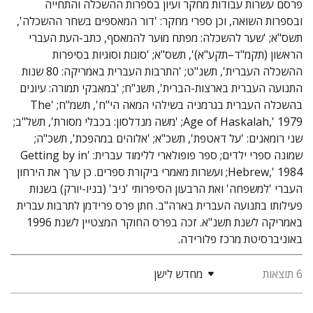
פרסם עשרות עבודות מחקר ועיון בספרות ההשכלה והתחייה
ובספרות השואה, וכן ספרי מחקר: 'דור המאספים בשחר ההשכלה',
תשס"א; 'שער להשכלה: מפתח מוּער להמאסף, כתב-העת העברי
הראשון (תקמ"ד–תקע"א)', תשס"א; 'סוגות וסוגיות בסיפרות
ההשכלה העברית', תשנ"ט; 'התרבות העברית באמריקה: 80 שנות
התנועה העברית בארצות-הברית', תשנ"ח; 'במאבקי תמורה: עיונים
בהשכלה העברית בגרמניה בשילהי המאה הי"ח', תשמ"ח; 'The
Age of Haskalah,' 1979; 'משה מנדלסון: בכבלי מסורת', תשל"ב;
שני רומאנים: 'על דאטפת', תשכ"א; 'אלוהים במהפכת', תשכ"ה;
שמונה ספרי ילדים; ספר פופולארי ללימוד עברית: 'Getting by in
Hebrew,' 1984; ועשרות מאמרי ביקורת ספרים. כן ערך את הירחון
העברי 'למשפחה' ואת הרבעון הסיפרותי 'ניב' (בניו-יורק) בשנות
פעילותו בתנועה העברית בארה"ב. חתן פרס פרידמן לתרבות עברית
באמריקה לשנת תשנ"א. זכה בפרס החוקר המצטיין לשנת 1996
באוניברסיטת מרכז פלורידה.
6 תוצאות
מחדש לישן