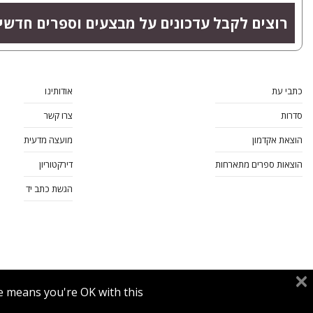
רוצים לקבל עדכונים על מבצעים וספרים חדשי
כתבי עת
אודותינו
סדרות
צרו קשר
הוצאת אקדמון
מועצה מדעית
הוצאות ספרים מתארחות
דירקטוריון
הגשת כתב יד
e means you're OK with this.