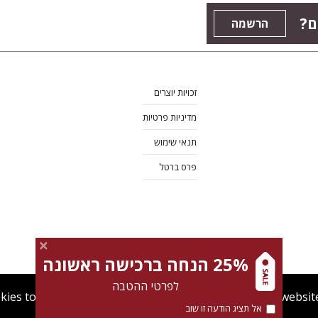
ם?
הרשמה
זכויות יוצרים
מדיניות פרטיות
תנאי שימוש
פרס ברטל
25% הנחה ברכישה ראשונה
לפרטי ההטבה
kies to give you the best user experience. Using this websit
אל תציג הודעה זו שוב
מדיניות Cookies
תנאי שימוש
מדיניות פרטיות
צרו קש
Find out more about our
cookies policy