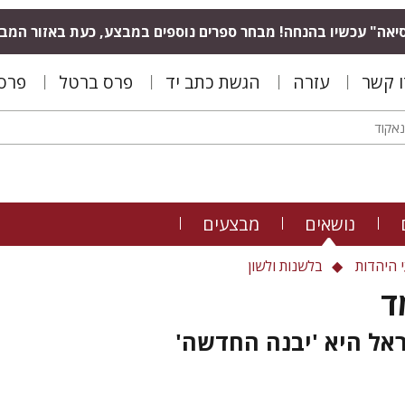
יאה" עכשיו בהנחה! מבחר ספרים נוספים במבצע, כעת באזור המב
ו קשר
עזרה
הגשת כתב יד
פרס ברטל
פרס 
נושאים
מבצעים
 היהדות
בלשנות ולשון
ד
אל היא 'יבנה החדשה'