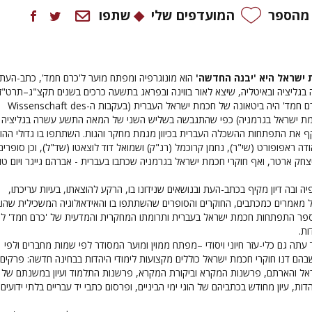
 מהספר
המועדפים שלי
שתפו
 ישראל היא 'יבנה החדשה'
הוא מונוגרפיה ומפתח מוּער ל'כרם חמד', כתב-העת
גליציה ובאיטליה, שיצא לאור בווינה ובפראג בתשעה כרכים בשנים תקצ"ג–תרט"ז
(1833–1856). 'כרם חמד' היה ביטאונה של חכמת ישראל העברית (בעקבות ה-Wissenschaft des
Jud – חכמת ישראל בגרמניה) כפי שהתגבשה בשליש השני של המאה התשע עשרה בגליציה
ף את התפתחות ההשכלה העברית בכיוון מגמת מחקר והגות. השתתפו בו גדולי ההוג
דה ראפופורט (שי"ר), נחמן קרוכמל (רנ"ק) ושמואל דוד לוצאטו (שד"ל), וכן סופרים
ויצחק ארטר, ואף חוקרי חכמת ישראל בגרמניה שכתבו בעברית - אברהם גייגר ויום טו
ה ובה דיון מקיף בכתב-העת ובנושאים שנידונו בו, הרקע להוצאתו, בעיות עריכתו,
 מאמרים כמכתבים, החוקרים והסופרים שהשתתפו בו והאידאולוגיה המשכילית שהו
ה בספר התפתחות חכמת ישראל בעברית ותרומתו המחקרית והמדעית של 'כרם חמד' 
ות.
תה גם כלי-עזר חיוני ויסודי –מפתח ממוין ומוּער המסודר לפי שמות מחברים ולפי
בהם דנו חוקרי חכמת ישראל כוללים מקצועות לימודי היהדות בבחינה חדשה: פרקים
ראל והארתם, פרשנות המקרא וביקורת המקרא, פרשנות התלמוד ועיון במשנתם של 
ות, עיון מחודש בכתביהם של הוגי ימי הביניים, ופרסום כתבי יד עבריים בלתי ידועים