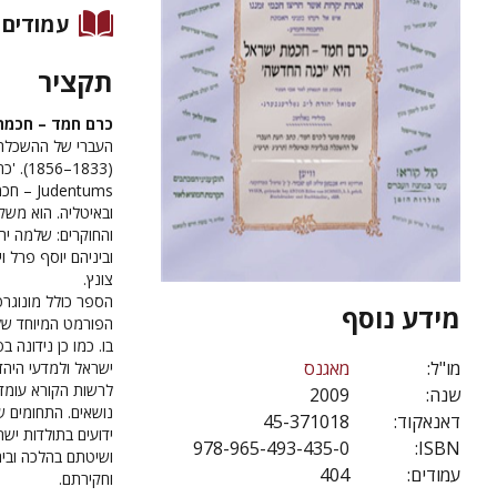
עמודים
תקציר
כרם חמד – חכמת
העברי של ההשכלה ב
entums
ובאיטליה. הוא משק
והחוקרים: שלמה יהו
וביניהם יוסף פרל 
צונץ.
הספר כולל מונוגרפי
מידע נוסף
הפורמט המיוחד של
בו. כמו כן נידונ
מו"ל:
מאגנס
ישראל ולמדעי היהד
לרשות הקורא עומד ע
שנה:
2009
נושאים. התחומים ש
דאנאקוד:
45-371018
ידועים בתולדות יש
978-965-493-435-0
ISBN:
ושיטתם בהלכה וביהד
עמודים:
404
וחקירתם.