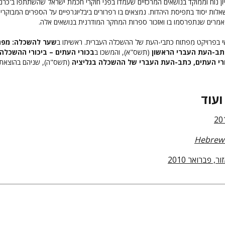
 נוח וממוקד בנושאים המרכזיים שעמדו בפני חוקרי חכמת ישראל שהשתתפו ב'כרם
לות יסוד בתפיסת היהדות. נמצאים בו רפרורים ביבליוגרפיים על הספרים המבוקרי
מרים שנתפרסמו בו ואזכור ספרות המחקר המודרנית בנושאים אלה.
י בפרויקט מִפתוח כתבי-העת של ההשכלה העברית. ראשיתו ב
שער להשכלה: מפ
כתב-העת העברי הראשון
(תשס"א), והמשכו ב
בכורי העתים – ביכורי ההשכלה:
רי העתים, כתב-העת העברי של ההשכלה בגליציה
(תשס"ה), שניהם בהוצאת
ועוד
Hebrew 
ור, פברואר 2010