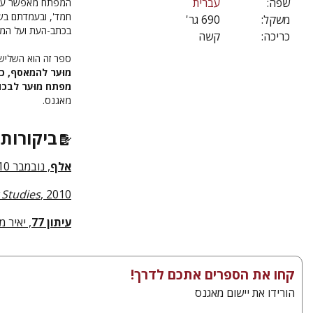
שפה:
עברית
המפתח מאפשר עיון
חמד', ובעמדתם בשא
משקל:
690 גר'
בכתב-העת ועל המא
כריכה:
קשה
ספר זה הוא השליש
מוּער להמאסף, 
מפתח מוּער לבכו
מאגנס.
ביקורות 
אלף
, נובמבר 2010
Studies
, 2010
עיתון 77
, יאיר מז
קחו את הספרים אתכם לדרך!
הורידו את יישום מאגנס