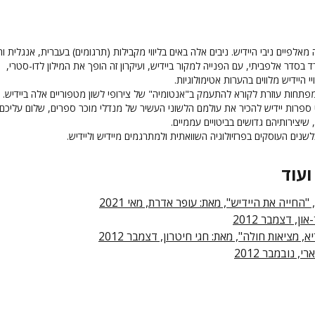
מאלפיים ניבי היידיש. ניבים אלה באים בליווי מקבילות (תרגומים) בעברית, אנגלית ור
 בסדר אלפביתי, עם הפנייה למקור ביידיש, ועיקרון זה הופך את המילון לדו-סטרי,
ויי היידיש מלווים בהערות אטימולוגיות.
חות עוזרת לקורא להתעמק ב"אנטומיה" של צירופי לשון מטפוריים אלה ביידיש.
אי ספרות יידיש להכיר את עולמם הלשוני העשיר של מנדלי מוכר ספרים, שלום עליכם
, שיצירותיהם גדושים בביטויים עממיים.
לשנים העוסקים בפרזיולוגיה השוואתית ולמתרגמים מיידיש וליידיש.
ועוד
 "החייה את היידיש", מאת: עופר אדרת, מאי 2021
ון, דצמבר 2012
ריא, מציאות חולה", מאת: חגי חיטרון, דצמבר 2012
י, נובמבר 2012