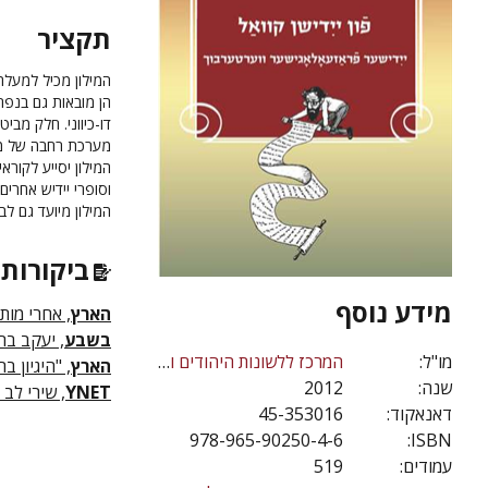
תקציר
המילון מכיל למעלה 
הן מובאות גם בנפרד
דו-כיווני. חלק מביט
מערכת רחבה של מפת
המילון יסייע לקור
וסופרי יידיש אחרים
המילון מיועד גם לב
ביקורות 
מידע נוסף
הארץ
, אחרי מות,
בשבע
, יעקב בר-א
מו"ל:
המרכז ללשונות היהודים וספרויותיהם; האוניברסיטה העברית בירושלים
הארץ
, "היגיון ב
שנה:
2012
YNET
, שירי לב אר
דאנאקוד:
45-353016
978-965-90250-4-6
ISBN:
עמודים:
519