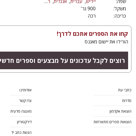
שפה:
יידיש
עברית
אנגלית
רוסית
משקל:
900 גר'
כריכה:
רכה
קחו את הספרים אתכם לדרך!
הורידו את יישום מאגנס
רוצים לקבל עדכונים על מבצעים וספרים חדשי
כתבי עת
אודותינו
סדרות
צרו קשר
הוצאת אקדמון
מועצה מדעית
הוצאות ספרים מתארחות
דירקטוריון
הגשת כתב יד