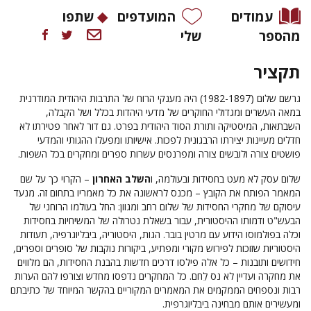
עמודים
המועדפים
שתפו
מהספר
שלי
תקציר
גרשם שלום (1982-1897) היה מענקי הרוח של התרבות היהודית המודרנית
במאה העשרים ומגדולי החוקרים של מדעי היהדות בכלל ושל הקבלה,
השבתאות, המיסטיקה ותורת הסוד היהודית בפרט. גם דור לאחר פטירתו לא
חדלים מעיינות יצירתו הרבגונית לפכות. אישיותו ומפעלו ההגותי והמדעי
פושטים צורה ולובשים צורה ומפרנסים עשרות ספרים ומחקרים בכל השפות.
שלום עסק לא מעט בחסידות ובעולמה, ו
השלב האחרון
– הקרוי כך על שם
המאמר הפותח את הקובץ – מכנס לראשונה את כל מאמריו בתחום זה. מנעד
עיסוקם של מחקרי החסידות של שלום רחב ומגוון: החל בעולמו הרוחני של
הבעש"ט ודמותו ההיסטורית, עבור בשאלת נטרולה של המשיחיות בחסידות
וכלה בפולמוסו הידוע עם מרטין בובר. הגות, היסטוריה, ביבליוגרפיה, תעודות
היסטוריות שזוכות לפירוש מקורי ומפתיע, ביקורות נוקבות של סופרים וספרים,
חידושים ותובנות – כל אלה פילסו דרכים חדשות בהבנת החסידות, הם מלווים
את מחקרה ועדיין לא נס לֵחם. כל המחקרים נדפסו מחדש וצורפו להם הערות
רבות ונספחים הממקמים את המאמרים המקוריים בהקשר המיוחד של כתיבתם
ומעשירים אותם מבחינה ביבליוגרפית.