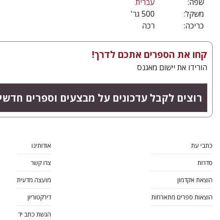
שפה:
עברית
משקל:
500 גר'
כריכה:
רכה
קחו את הספרים אתכם לדרך!
הורידו את יישום מאגנס
רוצים לקבל עדכונים על מבצעים וספרים חדשי
כתבי עת
אודותינו
סדרות
צרו קשר
הוצאת אקדמון
מועצה מדעית
הוצאות ספרים מתארחות
דירקטוריון
הגשת כתב יד