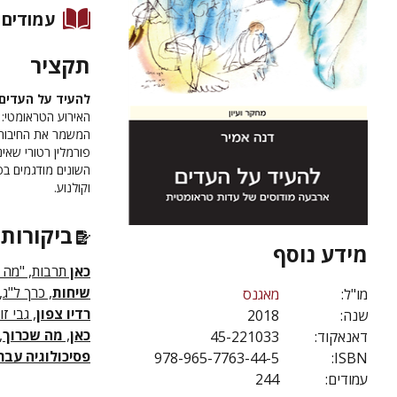
עמודים
תקציר
להעיד על העדים
האירוע הטראומטי: 
המשמר את החיבור 
פורמלין רטורי שאי
השונים מודגמים בפ
וקולנוע.
ביקורות 
מידע נוסף
כאן
תרבות, "מה ש
שיחות
, כרך ל"ג,
מו"ל:
מאגנס
רדיו צפון
, גבי ז
שנה:
2018
כאן
,
מה שכרוך
,
דאנאקוד:
45-221033
פסיכולוגיה עבר
978-965-7763-44-5
ISBN:
עמודים:
244