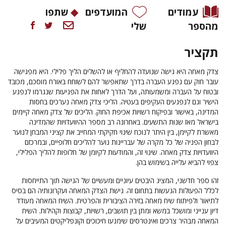
עמודים
המועדפים
שתפו
מהספר
שלי
תקציר
צדק מאחה
היא גישה שנועדה להחליף או להשלים הליך פלילי. היא מפגישה
עובר חוק עם נפגע העברה בדרך שתאפשר להם לשוחח באורח מוסכם, מכובד
ובטוח על העברה ומשמעותה, ועל הדרך לאחות את הפגיעות שנגרמו לנפגע
הישיר וגם לנפגעים העקיפים בעטיה. הליכי צדק מאחה נערכים בחסות
המדינה, באישור ובפיקוח רשויות אכיפת החוק. הליכים של צדק מאחה קיימים
בישראל מאז שנות התשעים. באחרונה רב מספר ההיוועדויות שהמדינה
מאשרת לקיימן, בין היתר לנוכח שינוי חקיקתי המחייב את קציני המבחן לנוער
לבחון הפניה של כל מקרה של עבריינות נוער להליכים חלופיים, ובמרכזם
היוועדויות צדק מאחה. שינוי זה, והמודעות לקיומן של חלופות להליך הפלילי,
צפוי להביא עלייה בשימוש בהן.
זהו ספר חדשני, המציג היבטים עיוניים ומעשיים של הגישה תוך התייחסות
לכלל הפעולות הנעשות בתחום זה. גישת הצדק המאחה ועקרונותיה הם בסיס
לתיאור ולפיתוח שיח מאחה בזירה הציבורית והפרטית. השיח המאחה מעודד
דיון ענייני ומושכל במשא ומתן בין תושבים, רשויות, קבוצות וקהילות. השיח
המאחה מבהיר צרכים ואינטרסים שימנעו חיכוכים וקונפליקטים המעיבים על