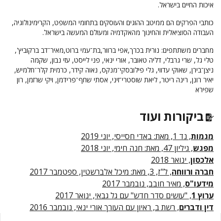
איכות החיים בישראל.
כותבי הפרקים הם ממיטב ההוגים והעוסקים בתחומי המשפט, הקרימינולוגיה,
העבודה הסוציאלית והחינוך מהאקדמיה ומעולם המעשה בישראל.
מחברים משתתפים: נורית בכרך,אפי ברוור,בת־עמי ברוט,מאיר־דב ברקוביץ',
טלי גל, שרי גרבלי, דליה טאובר, אורי ינאי, פני לייסט, עֹזי נבון, שקמה
ניצן־בירן, שאוקי עדווי, גלי פילובסקי־מנקס, נאוה קידר, כרמית קלר־חלמיש,
יאיר רונן, רינה ריטר, ליאת שוסטרי־זיני, אסתי שחף־פרידמן, ויקי שרזמן, רון
שפירא
ביקורות ועוד
מגמות
, נד 1, מאת: באדי חסייסי, יוני 2019
מפגש
, גיליון 47, מאת: חנה חימי, יוני 2018
אלכסון
, ינואר 2018
חברה ורווחה
, ל"ז, 3, מאת: מיכל אלברשטין, ספטמבר 2017
מידעו"ס
, מאיר חובב, נובמבר 2017
ערוץ 1
, "עושים סדר חדש" עם גל גבאי, ינואר 2017
דין ודברים
, רשת ב, ראיון עם העורך אורי ינאי, נובמבר 2016