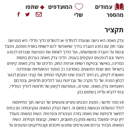
עמודים
המועדפים
שתפו
מהספר
שלי
תקציר
צדק מאחה
היא גישה שנועדה להחליף או להשלים הליך פלילי. היא מפגישה
עובר חוק עם נפגע העברה בדרך שתאפשר להם לשוחח באורח מוסכם, מכובד
ובטוח על העברה ומשמעותה, ועל הדרך לאחות את הפגיעות שנגרמו לנפגע
הישיר וגם לנפגעים העקיפים בעטיה. הליכי צדק מאחה נערכים בחסות
המדינה, באישור ובפיקוח רשויות אכיפת החוק. הליכים של צדק מאחה קיימים
בישראל מאז שנות התשעים. באחרונה רב מספר ההיוועדויות שהמדינה
מאשרת לקיימן, בין היתר לנוכח שינוי חקיקתי המחייב את קציני המבחן לנוער
לבחון הפניה של כל מקרה של עבריינות נוער להליכים חלופיים, ובמרכזם
היוועדויות צדק מאחה. שינוי זה, והמודעות לקיומן של חלופות להליך הפלילי,
צפוי להביא עלייה בשימוש בהן.
זהו ספר חדשני, המציג היבטים עיוניים ומעשיים של הגישה תוך התייחסות
לכלל הפעולות הנעשות בתחום זה. גישת הצדק המאחה ועקרונותיה הם בסיס
לתיאור ולפיתוח שיח מאחה בזירה הציבורית והפרטית. השיח המאחה מעודד
דיון ענייני ומושכל במשא ומתן בין תושבים, רשויות, קבוצות וקהילות. השיח
המאחה מבהיר צרכים ואינטרסים שימנעו חיכוכים וקונפליקטים המעיבים על