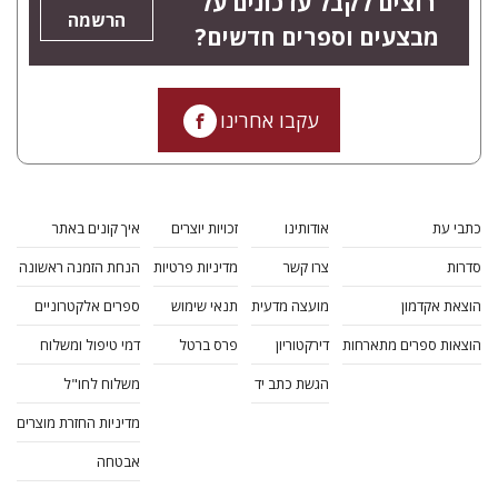
רוצים לקבל עדכונים על
הרשמה
מבצעים וספרים חדשים?
עקבו אחרינו
כתבי עת
אודותינו
זכויות יוצרים
איך קונים באתר
סדרות
צרו קשר
מדיניות פרטיות
הנחת הזמנה ראשונה
הוצאת אקדמון
מועצה מדעית
תנאי שימוש
ספרים אלקטרוניים
הוצאות ספרים מתארחות
דירקטוריון
פרס ברטל
דמי טיפול ומשלוח
הגשת כתב יד
משלוח לחו"ל
מדיניות החזרת מוצרים
אבטחה